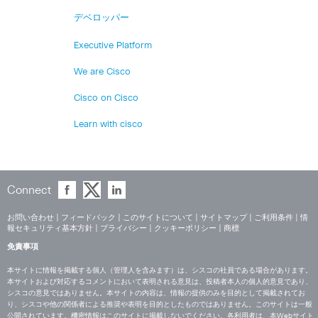
デベロッパー
Executive Platform
We are Cisco
Cisco on Cisco
Learn with cisco
Connect
お問い合わせ
|
フィードバック
|
このサイトについて
|
サイトマップ
|
ご利用条件
|
情
報セキュリティ基本方針
|
プライバシー
|
クッキーポリシー
|
商標
免責事項
本サイトに情報を掲載する個人（管理人を含みます）は、シスコの社員である場合があります。
本サイトおよび対応するコメントにおいて表明される意見は、投稿者本人の個人的意見であり、
シスコの意見ではありません。本サイトの内容は、情報の提供のみを目的として掲載されてお
り、シスコや他の関係者による推奨や表明を目的としたものではありません。このサイトは一般
公開されています。機密情報はこのサイトに掲載しないでください。各利用者は、本Webサイト