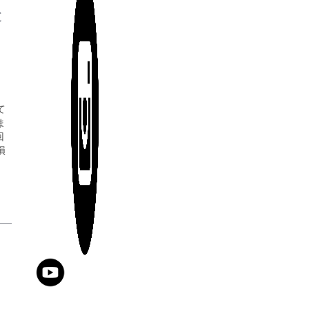
と
て
ま
回
損