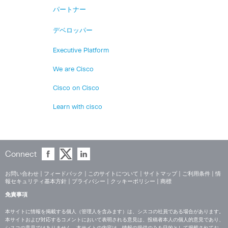
パートナー
デベロッパー
Executive Platform
We are Cisco
Cisco on Cisco
Learn with cisco
Connect
お問い合わせ
|
フィードバック
|
このサイトについて
|
サイトマップ
|
ご利用条件
|
情
報セキュリティ基本方針
|
プライバシー
|
クッキーポリシー
|
商標
免責事項
本サイトに情報を掲載する個人（管理人を含みます）は、シスコの社員である場合があります。
本サイトおよび対応するコメントにおいて表明される意見は、投稿者本人の個人的意見であり、