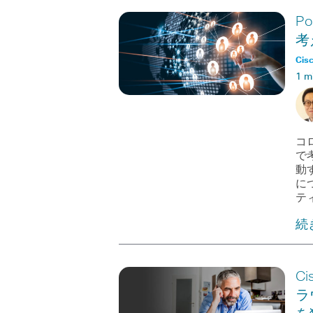
P
考
Cisc
1 m
コ
で
動
に
テ
続
Ci
ラ