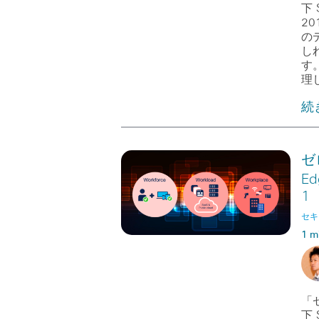
下
2
の
し
す
理
続
ゼロ
E
1
セキ
1 m
「ゼ
下