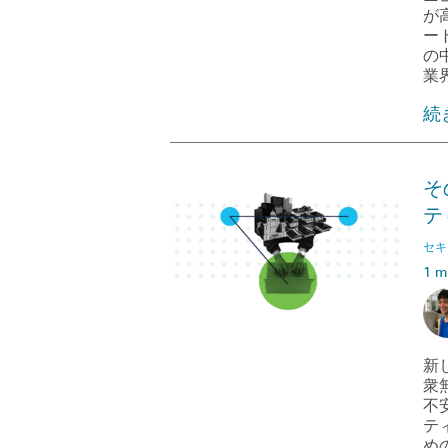
が
ー
の中
業
続
そ
テ
セキ
1 m
新
衆
不
テ
め