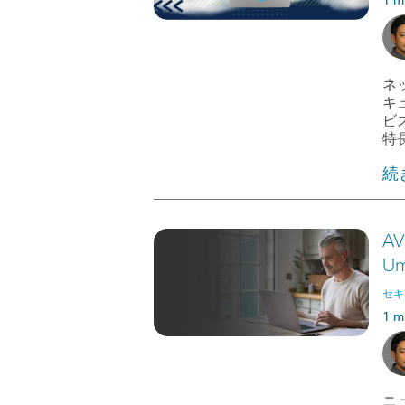
1 m
ネ
キ
ビ
特
続
A
U
セキ
1 m
ニ