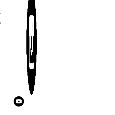
も
ま
整