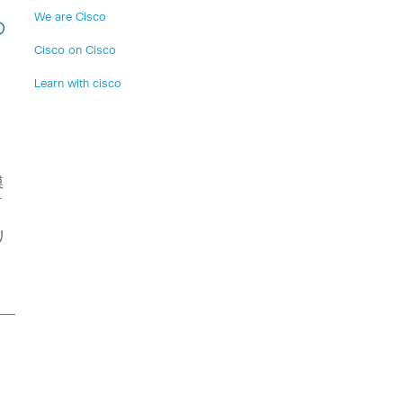
We are Cisco
の
Cisco on Cisco
Learn with cisco
模
活
リ