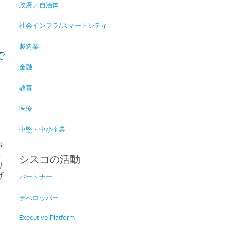
政府／自治体
社会インフラ/スマートシティ
製造業
で
金融
教育
医療
中堅・中小企業
事
再
シスコの活動
リ
げ
パートナー
デベロッパー
Executive Platform