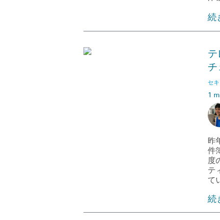
続
テ
チ
セキ
1 m
昨
件
度
テ
て
続