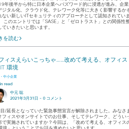
019年後半から特に日本企業へバズワード的に浸透が進み、企業
デジタル化、クラウド化、テレワーク化等に大きく影響するか
れない新しいITセキュリティのアプローチとして認知されてい
。 このエントリでは「SASE」と「ゼロトラスト」との関係性
していきたいと思います。
きを読む
フィスえらいこっちゃ……改めて考える、オフィス
IT 環境
・中小企業
in read
中元 聡
2021年3月31日 -
0 コメント
回目/延長となっていた緊急事態宣言が解除されました。みなさ
オフィスやオンサイトでのお仕事、そしてテレワーク、どうい
形で実施されていますか？今回は、「改めて考える、オフィス
T 環境」ということでお話を進めたいと思います。