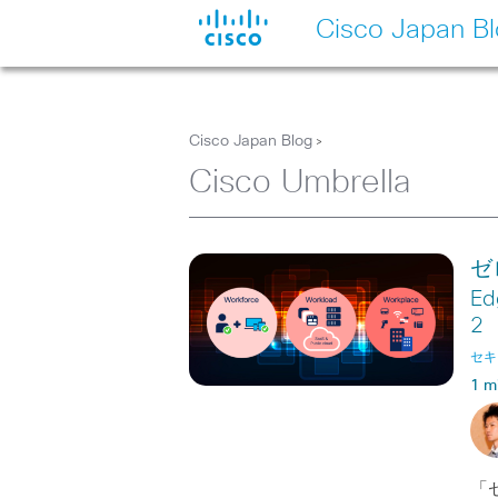
Cisco Japan B
Cisco Japan Blog
>
Cisco Umbrella
ゼロ
E
2
セキ
1 m
「ゼ