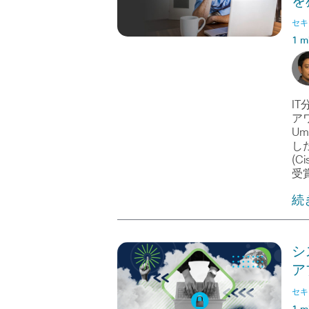
を
セキ
1 m
IT
ア
Um
し
(C
受
続
シ
ア
セキ