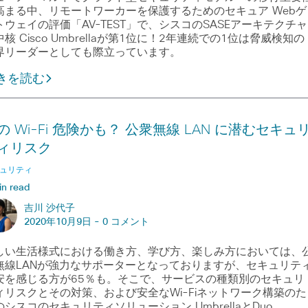
高まる中、リモートワーカーを保護するためのセキュア Webゲ
トウェイの評価「AV-TEST」で、シスコのSASEアーキテクチャ
核 Cisco Umbrellaが第1位に！2年連続での1位は脅威検知の
界リーダーとしても際立っています。
きを読む
の Wi-Fi 危険かも？ 公衆無線 LAN に潜むセキュ
ィリスク
ュリティ
in read
吉川 沙代子
2020年10月9日 -
0 コメント
しい生活様式における働き方、学び方、楽しみ方においては、
無線LANが強力なサポーターとなっておりますが、セキュリテ
安を感じる方が65％も。そこで、サービスの種類別のセキュリ
ィリスクとその対策、および安全なWi-Fiネットワーク構築のた
のシスコのセキュリティソリューション UmbrellaとDuo