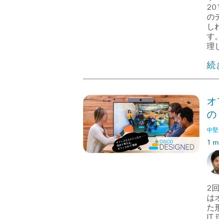
2
の
し
す
理
続
オ
の 
中堅
1 m
2
は
た
I