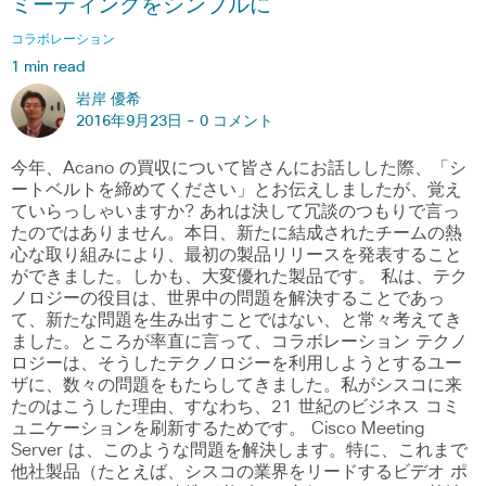
ミーティングをシンプルに
コラボレーション
1 min read
岩岸 優希
2016年9月23日 -
0 コメント
今年、Acano の買収について皆さんにお話しした際、「シ
ートベルトを締めてください」とお伝えしましたが、覚え
ていらっしゃいますか? あれは決して冗談のつもりで言っ
たのではありません。本日、新たに結成されたチームの熱
心な取り組みにより、最初の製品リリースを発表すること
ができました。しかも、大変優れた製品です。 私は、テク
ノロジーの役目は、世界中の問題を解決することであっ
て、新たな問題を生み出すことではない、と常々考えてき
ました。ところが率直に言って、コラボレーション テクノ
ロジーは、そうしたテクノロジーを利用しようとするユー
ザに、数々の問題をもたらしてきました。私がシスコに来
たのはこうした理由、すなわち、21 世紀のビジネス コミ
ュニケーションを刷新するためです。 Cisco Meeting
Server は、このような問題を解決します。特に、これまで
他社製品（たとえば、シスコの業界をリードするビデオ ポ