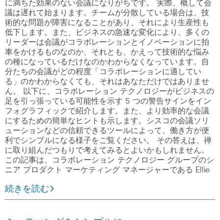
に満ちた効果のない会議になりがちです。 実際、概して会
議は遅れて始まります。チームが分散している場合は、技
術的な問題が障害になることがあり、それにより生産性も
低下します。また、ビジネスの急速な変化により、多くの
リーダーは会議がコラボレーションとイノベーションに拍
車をかけるものなのか、それとも、かえって技術的な悩み
の種になっているだけなのかわからなくなっています。自
分たちの会議がどの程度「コラボレーションに適してい
る」のかわからなくても、それはあなただけではありませ
ん。 以下に、コラボレーション テクノロジーがビジネスの
足を引っ張っている可能性を示す 5 つの警告サインをイン
フォグラフィックで紹介します。また、より効率的な会議
にするための簡単なヒントも示します。シスコの会議ソリ
ューションなどの信頼できるツールによって、働き方が便
利でシンプルになる様子をご覧ください。 その答えは、禅
に取り組んだつもりで考えてみるとよいかもしれません。
この記事は、コラボレーション テクノロジー グループのシ
ニア プロダクト マーケティング マネージャーである Ellie
続きを読む