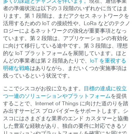
多くの課題とチャンスを伴います。
現在、通信事業
者の準備状況は以下の 3 段階のいずれかに当てはま
ります。第 1 段階は、まだアクセス ネットワークを
活用するための IoT の接続性や、LoRa などのテクノ
ロジーによるネットワークの強化が重要事項となっ
ています。第 2 段階は、アプリケーションの有効化
に向けて移行している途中です。第 3 段階は、理想
的な IoT プラットフォームを展開しています。ほと
んどの事業者は第 2 段階あたりで、
IoT を重視する
明確な戦略
はありながら、まだいくつか実施事項は
残っているという状況です。
ここでシスコがお役に立ちます。
目標の達成に役立
つ一連のソリューションやプラットフォーム
を提供
することで、Internet of Things に向けた道のりを踏
み出すサービス プロバイダーをサポートします。シ
スコにはさまざまな業界のエンド カスタマーと協働
した豊富な経験があり、独自の要件に対応できるソ
リューションやプラットフォームを確実にお届けで