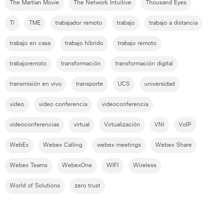
The Martian Movie
The Network Intuitive
Thousand Eyes
TI
TME
trabajador remoto
trabajo
trabajo a distancia
trabajo en casa
trabajo híbrido
trabajo remoto
trabajoremoto
transformación
transformación digital
transmisión en vivo
transporte
UCS
universidad
video
video conferencia
videoconferencia
videoconferencias
virtual
Virtualización
VNI
VoIP
WebEx
Webex Calling
webex meetings
Webex Share
Webex Teams
WebexOne
WIFI
Wireless
World of Solutions
zero trust