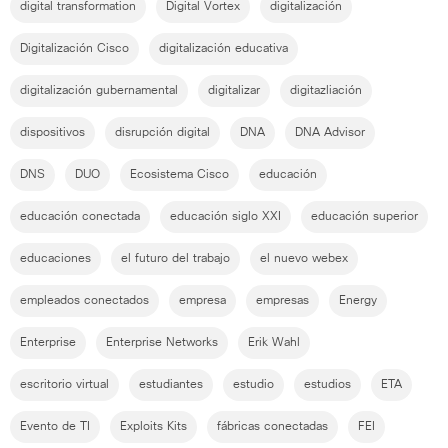
digital transformation
Digital Vortex
digitalización
Digitalización Cisco
digitalización educativa
digitalización gubernamental
digitalizar
digitazliación
dispositivos
disrupción digital
DNA
DNA Advisor
DNS
DUO
Ecosistema Cisco
educación
educación conectada
educación siglo XXI
educación superior
educaciones
el futuro del trabajo
el nuevo webex
empleados conectados
empresa
empresas
Energy
Enterprise
Enterprise Networks
Erik Wahl
escritorio virtual
estudiantes
estudio
estudios
ETA
Evento de TI
Exploits Kits
fábricas conectadas
FEI