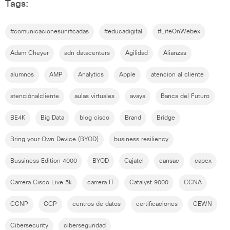
Tags:
#comunicacionesunificadas
#educadigital
#LifeOnWebex
Adam Cheyer
adn datacenters
Agilidad
Alianzas
alumnos
AMP
Analytics
Apple
atencion al cliente
atenciónalcliente
aulas virtuales
avaya
Banca del Futuro
BE4K
Big Data
blog cisco
Brand
Bridge
Bring your Own Device (BYOD)
business resiliency
Bussiness Edition 4000
BYOD
Cajatel
cansac
capex
Carrera Cisco Live 5k
carrera IT
Catalyst 9000
CCNA
CCNP
CCP
centros de datos
certificaciones
CEWN
Cibersecurity
ciberseguridad