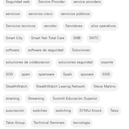
Seguridad web
Service Provider
service providers
servicios
servicios cisco
servicios públicos
Servicios tecnicos
servidor
Servidores
silos operativos
Smart City
Smart Net Total Care
SMB
SNTC
software
software de seguridad
Soluciones
soluciones de colaboracion
soluciones seguridad
soporte
SOS
spam
spamware
Spark
spyware
SSID
StealthWatch
StealthWatch Learnig Network
Steve Martino
straming
Streaming
Summit Educación Superior
suscripción
switches
switching
SYNful Knock
Talos
Talos Group
Technical Seminars
tecnologia