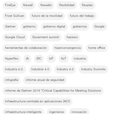
FireEye
firewall
firewalls
flexibilidad
flexplan
Frost Sullivan
futuro de la movilidad
futuro del trabajo
Gartner
gobierno
gobierno digital
gobiernos
Google
Google Cloud
Goverment summit
hackers
herramientas de colaboración
hiperconvergencia
home office
Hyperflex
IA
IDC
IdT
IIoT
industria
Industria 4.0.
Industrie 4.0
Industry 4.0
Industry Summits
infografía
informe anual de seguridad
informe de Gartner 2019 “Critical Capabilities for Meeting Solutions
Infraestructura centrada en aplicaciones (ACI)
infraestructura inteligente
ingenieros
innovación