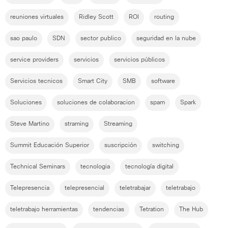
reuniones virtuales
Ridley Scott
ROI
routing
sao paulo
SDN
sector publico
seguridad en la nube
service providers
servicios
servicios públicos
Servicios tecnicos
Smart City
SMB
software
Soluciones
soluciones de colaboracion
spam
Spark
Steve Martino
straming
Streaming
Summit Educación Superior
suscripción
switching
Technical Seminars
tecnologia
tecnología digital
Telepresencia
telepresencial
teletrabajar
teletrabajo
teletrabajo herramientas
tendencias
Tetration
The Hub