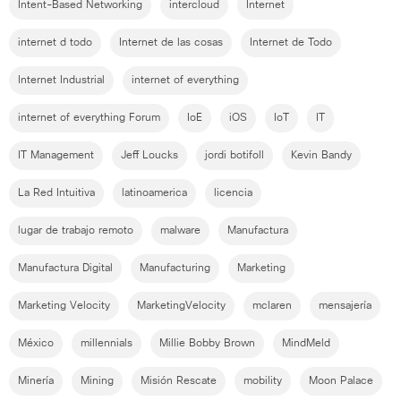
Intent-Based Networking
intercloud
Internet
internet d todo
Internet de las cosas
Internet de Todo
Internet Industrial
internet of everything
internet of everything Forum
IoE
iOS
IoT
IT
IT Management
Jeff Loucks
jordi botifoll
Kevin Bandy
La Red Intuitiva
latinoamerica
licencia
lugar de trabajo remoto
malware
Manufactura
Manufactura Digital
Manufacturing
Marketing
Marketing Velocity
MarketingVelocity
mclaren
mensajería
México
millennials
Millie Bobby Brown
MindMeld
Minería
Mining
Misión Rescate
mobility
Moon Palace