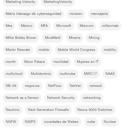
Marketing Velocity
MarketingVelocity
Matriz liderazgo de cyberseguridad
mclaren
mensajería
Mes
México
MFA
Microsoft
Miercom
millennials
Millie Bobby Brown
MindMeld
Minería
Mining
Misión Rescate
mobile
Mobile World Congress
mobility
month
Moon Palace
movilidad
Mujeres en IT
multicloud
Multidominio
multinube
MWC17
NAAS
NB-09
negocios
NetFlow
NetVet
network
Network as a Sensor
Network Security
networking
Neutrino
Next Generation Firewalls
Nexus 9000 Switches
NGFW
NGIPS
novedades de Webex
nube
Nuclear