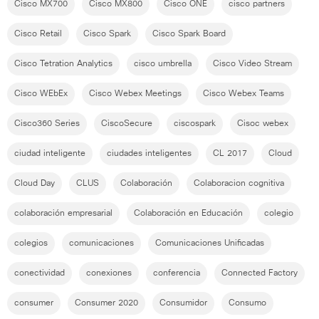
Cisco MX700
Cisco MX800
Cisco ONE
cisco partners
Cisco Retail
Cisco Spark
Cisco Spark Board
Cisco Tetration Analytics
cisco umbrella
Cisco Video Stream
Cisco WEbEx
Cisco Webex Meetings
Cisco Webex Teams
Cisco360 Series
CiscoSecure
ciscospark
Cisoc webex
ciudad inteligente
ciudades inteligentes
CL 2017
Cloud
Cloud Day
CLUS
Colaboración
Colaboracion cognitiva
colaboración empresarial
Colaboración en Educación
colegio
colegios
comunicaciones
Comunicaciones Unificadas
conectividad
conexiones
conferencia
Connected Factory
consumer
Consumer 2020
Consumidor
Consumo