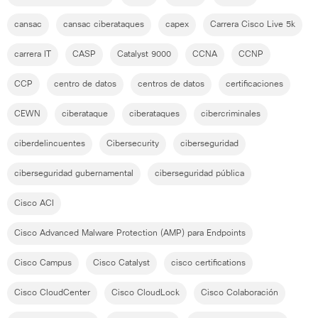
cansac
cansac ciberataques
capex
Carrera Cisco Live 5k
carrera IT
CASP
Catalyst 9000
CCNA
CCNP
CCP
centro de datos
centros de datos
certificaciones
CEWN
ciberataque
ciberataques
cibercriminales
ciberdelincuentes
Cibersecurity
ciberseguridad
ciberseguridad gubernamental
ciberseguridad pública
Cisco ACI
Cisco Advanced Malware Protection (AMP) para Endpoints
Cisco Campus
Cisco Catalyst
cisco certifications
Cisco CloudCenter
Cisco CloudLock
Cisco Colaboración