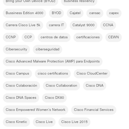
Bring your Own Device (BYOD)
business resiliency
Bussiness Edition 4000
BYOD
Cajatel
cansac
capex
Carrera Cisco Live 5k
carrera IT
Catalyst 9000
CCNA
CCNP
CCP
centros de datos
certificaciones
CEWN
Cibersecurity
ciberseguridad
Cisco Advanced Malware Protection (AMP) para Endpoints
Cisco Campus
cisco certifications
Cisco CloudCenter
Cisco Colaboración
Cisco Collaboration
Cisco DNA
Cisco DNA Spaces
Cisco DX80
Cisco Empowered Women´s Network
Cisco Financial Services
Cisco Kinetic
Cisco Live
Cisco Live 2015