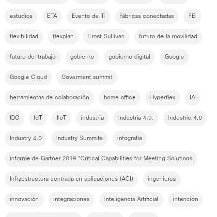
estudios
ETA
Evento de TI
fábricas conectadas
FEI
flexibilidad
flexplan
Frost Sullivan
futuro de la movilidad
futuro del trabajo
gobierno
gobierno digital
Google
Google Cloud
Goverment summit
herramientas de colaboración
home office
Hyperflex
IA
IDC
IdT
IIoT
industria
Industria 4.0.
Industrie 4.0
Industry 4.0
Industry Summits
infografía
informe de Gartner 2019 “Critical Capabilities for Meeting Solutions
Infraestructura centrada en aplicaciones (ACI)
ingenieros
innovación
integraciones
Inteligencia Artificial
intención