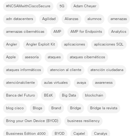
#NCSAMwithCiscoSecure
5G
Adam Cheyer
adn datacenters
Agilidad
Alianzas
alumnos
amenazas
amenazas cibernéticas
AMP
AMP for Endpoints
Analytics
Angler
Angler Exploit Kit
aplicaciones
aplicaciones SQL
Apple
asesoría
ataques
ataques cibernéticos
ataques informáticos
atencion al cliente
atención ciudadana
atenciónalcliente
aulas virtuales
avaya
awareness
Banca del Futuro
BE4K
Big Data
blockchain
blog cisco
Blogs
Brand
Bridge
Bridge la revista
Bring your Own Device (BYOD)
business resiliency
Bussiness Edition 4000
BYOD
Cajatel
Canalys