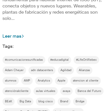
fundamental para habilitar Internet de todo (IdT),
conecta objetos y nuevos lugares. Wearables,
plantas de fabricación y redes energéticas son
solo…
Leer mas
Tags:
#comunicacionesunificadas
#educadigital
#LifeOnWebex
Adam Cheyer
adn datacenters
Agilidad
Alianzas
alumnos
AMP
Analytics
Apple
atencion al cliente
atenciónalcliente
aulas virtuales
avaya
Banca del Futuro
BE4K
Big Data
blog cisco
Brand
Bridge