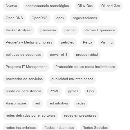
Nyetya
obsolescencia tecnológica
Oil & Gas
Oil and Gas
Open DNS
OpenDNS
opex
organizaciones
Packet Analyzer
pandemia
partner
Partner Experience
Pequeña y Mediana Empresa
petróleo
Petya
Pishing
políticas de seguridad
power of 3
productividad
Programa IT Management
Protección de las redes inalámbricas
proveedor de servicios
publicidad malintecionada
punto de persistencia
PYME
pymes
QoS
Ransomware
red
red intuitiva
redes
redes definidas por el software
redes empresariales
redes inalambricas
Redes Industriales
Redes Sociales