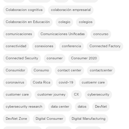
Colaboracion cognitiva
colaboración empresarial
Colaboración en Educación
colegio
colegios
comunicaciones
Comunicaciones Unificadas
concurso
conectividad
conexiones
conferencia
Connected Factory
Connected Security
consumer
Consumer 2020
Consumidor
Consumo
contact center
contactcenter
coronavirus
Costa Rica
covid-19
custoemr care
customer care
customer journey
CX
cybersecurity
cybersecurity research
data center
datos
DevNet
DevNet Zone
Digital Consumer
Digital Manufacturing