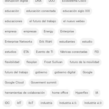
disrupción digital
DNA
DUO
Ecosistema Cisco
educación
educación conectada
educación siglo XXI
educaciones
el futuro del trabajo
el nuevo webex
empresa
empresas
Energy
Enterprise
Enterprise Networks
Erik Wahl
estudiantes
estudio
estudios
ETA
Evento de TI
fábricas conectadas
FEI
flexibilidad
flexplan
Frost Sullivan
futuro de la movilidad
futuro del trabajo
gobierno
gobierno digital
Google
Google Cloud
Goverment summit
herramientas de colaboración
home office
Hyperflex
IA
IDC
IdT
IIoT
industria
Industria 4.0.
Industrie 4.0