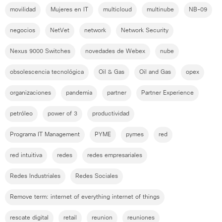
movilidad
Mujeres en IT
multicloud
multinube
NB-09
negocios
NetVet
network
Network Security
Nexus 9000 Switches
novedades de Webex
nube
obsolescencia tecnológica
Oil & Gas
Oil and Gas
opex
organizaciones
pandemia
partner
Partner Experience
petróleo
power of 3
productividad
Programa IT Management
PYME
pymes
red
red intuitiva
redes
redes empresariales
Redes Industriales
Redes Sociales
Remove term: internet of everything internet of things
rescate digital
retail
reunion
reuniones