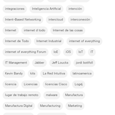
integraciones
Inteligencia Artificial
intención
Intent-Based Networking
intercloud
interconexión
Internet
internet d todo
Internet de las cosas
Internet de Todo
Internet Industrial
internet of everything
internet of everything Forum
IoE
iOS
IoT
IT
IT Management
Jabber
Jeff Loucks
jordi botifoll
Kevin Bandy
kits
La Red Intuitiva
latinoamerica
licencia
Licencias
licencias Cisco
Log4j
lugar de trabajo remoto
malware
Manufactura
Manufactura Digital
Manufacturing
Marketing