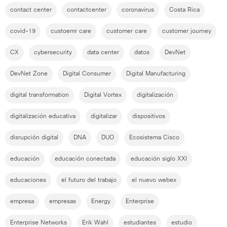
contact center
contactcenter
coronavirus
Costa Rica
covid-19
custoemr care
customer care
customer journey
CX
cybersecurity
data center
datos
DevNet
DevNet Zone
Digital Consumer
Digital Manufacturing
digital transformation
Digital Vortex
digitalización
digitalización educativa
digitalizar
dispositivos
disrupción digital
DNA
DUO
Ecosistema Cisco
educación
educación conectada
educación siglo XXI
educaciones
el futuro del trabajo
el nuevo webex
empresa
empresas
Energy
Enterprise
Enterprise Networks
Erik Wahl
estudiantes
estudio