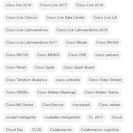
cisco live 2016
Cisco Live 2017
Cisco Live 2018
Cisco Live Cancún
Cisco Live Data Center
Cisco Live LA
Cisco Live Latinoamérica
Cisco Live Latinoamérica 2016
Cisco Live Latinoamérica 2017
Cisco Meraki
Cisco MX300
Cisco MX700
Cisco MX800
Cisco ONE
cisco partners
Cisco Retail
Cisco Spark
Cisco Spark Board
Cisco Tetration Analytics
cisco umbrella
Cisco Video Stream
Cisco WEbEx
Cisco Webex Meetings
Cisco Webex Teams
Cisco360 Series
CiscoSecure
ciscospark
Cisoc webex
ciudad inteligente
ciudades inteligentes
CL 2017
Cloud
Cloud Day
CLUS
Colaboración
Colaboracion cognitiva