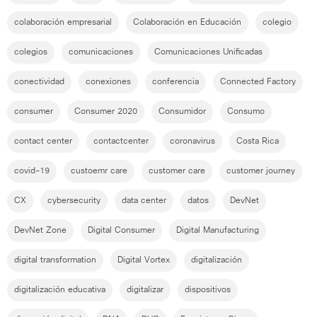
colaboración empresarial
Colaboración en Educación
colegio
colegios
comunicaciones
Comunicaciones Unificadas
conectividad
conexiones
conferencia
Connected Factory
consumer
Consumer 2020
Consumidor
Consumo
contact center
contactcenter
coronavirus
Costa Rica
covid-19
custoemr care
customer care
customer journey
CX
cybersecurity
data center
datos
DevNet
DevNet Zone
Digital Consumer
Digital Manufacturing
digital transformation
Digital Vortex
digitalización
digitalización educativa
digitalizar
dispositivos