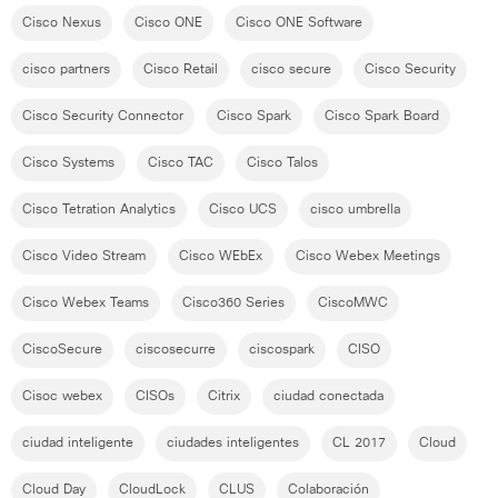
Cisco Nexus
Cisco ONE
Cisco ONE Software
cisco partners
Cisco Retail
cisco secure
Cisco Security
Cisco Security Connector
Cisco Spark
Cisco Spark Board
Cisco Systems
Cisco TAC
Cisco Talos
Cisco Tetration Analytics
Cisco UCS
cisco umbrella
Cisco Video Stream
Cisco WEbEx
Cisco Webex Meetings
Cisco Webex Teams
Cisco360 Series
CiscoMWC
CiscoSecure
ciscosecurre
ciscospark
CISO
Cisoc webex
CISOs
Citrix
ciudad conectada
ciudad inteligente
ciudades inteligentes
CL 2017
Cloud
Cloud Day
CloudLock
CLUS
Colaboración