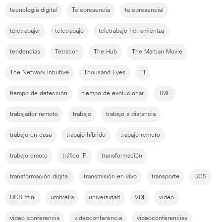
tecnología digital
Telepresencia
telepresencial
teletrabajar
teletrabajo
teletrabajo herramientas
tendencias
Tetration
The Hub
The Martian Movie
The Network Intuitive
Thousand Eyes
TI
tiempo de detección
tiempo de evolucionar
TME
trabajador remoto
trabajo
trabajo a distancia
trabajo en casa
trabajo híbrido
trabajo remoto
trabajoremoto
tráfico IP
transformación
transformación digital
transmisión en vivo
transporte
UCS
UCS mini
umbrella
universidad
VDI
video
video conferencia
videoconferencia
videoconferencias