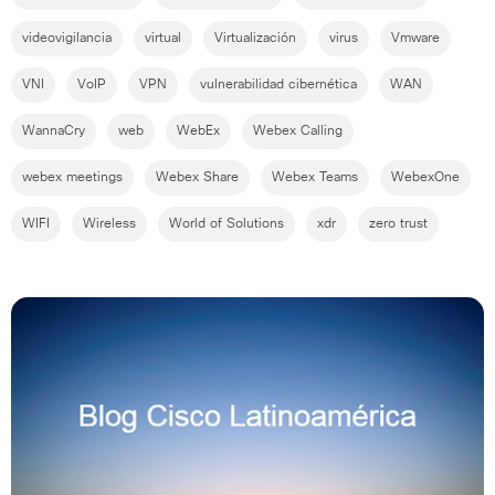
videovigilancia
virtual
Virtualización
virus
Vmware
VNI
VoIP
VPN
vulnerabilidad cibernética
WAN
WannaCry
web
WebEx
Webex Calling
webex meetings
Webex Share
Webex Teams
WebexOne
WIFI
Wireless
World of Solutions
xdr
zero trust