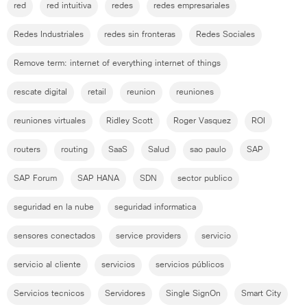
red
red intuitiva
redes
redes empresariales
Redes Industriales
redes sin fronteras
Redes Sociales
Remove term: internet of everything internet of things
rescate digital
retail
reunion
reuniones
reuniones virtuales
Ridley Scott
Roger Vasquez
ROI
routers
routing
SaaS
Salud
sao paulo
SAP
SAP Forum
SAP HANA
SDN
sector publico
seguridad en la nube
seguridad informatica
sensores conectados
service providers
servicio
servicio al cliente
servicios
servicios públicos
Servicios tecnicos
Servidores
Single SignOn
Smart City