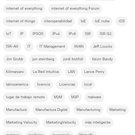
internet of everything
internet of everything Forum
internet of things
interoperabilidad
IoE
IoE nube
iOS
IoT
IP
IPSOS
IPv4
IPv6
ISR
ISR G2
ISR-AX
IT
IT Management
IWAN
Jeff Loucks
Jim Grubb
jon steinberg
jordi botifoll
Kevin Bandy
Kilimanjaro
La Red Intuitiva
LAN
Lance Perry
latinoamerica
licencia
Licencias
local
lugar de trabajo remoto
M2M
M2P
malware
Manufactura
Manufactura Digital
Manufacturing
Marketing
Marketing Velocity
MarketingVelocity
más inteligente