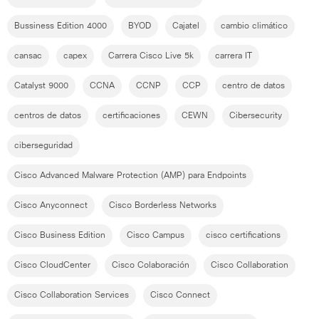
Bussiness Edition 4000
BYOD
Cajatel
cambio climático
cansac
capex
Carrera Cisco Live 5k
carrera IT
Catalyst 9000
CCNA
CCNP
CCP
centro de datos
centros de datos
certificaciones
CEWN
Cibersecurity
ciberseguridad
Cisco Advanced Malware Protection (AMP) para Endpoints
Cisco Anyconnect
Cisco Borderless Networks
Cisco Business Edition
Cisco Campus
cisco certifications
Cisco CloudCenter
Cisco Colaboración
Cisco Collaboration
Cisco Collaboration Services
Cisco Connect