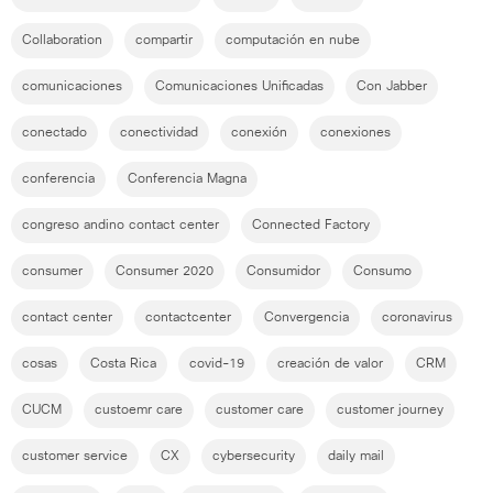
Collaboration
compartir
computación en nube
comunicaciones
Comunicaciones Unificadas
Con Jabber
conectado
conectividad
conexión
conexiones
conferencia
Conferencia Magna
congreso andino contact center
Connected Factory
consumer
Consumer 2020
Consumidor
Consumo
contact center
contactcenter
Convergencia
coronavirus
cosas
Costa Rica
covid-19
creación de valor
CRM
CUCM
custoemr care
customer care
customer journey
customer service
CX
cybersecurity
daily mail