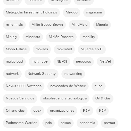
mclaren
medicina
mensajería
Metcalfe
Metropolis Investment Holdings
México
migración
millennials
Millie Bobby Brown
MindMeld
Minería
Mining
minorista
Misión Rescate
mobility
Moon Palace
moviles
movilidad
Mujeres en IT
multicloud
multinube
NB-09
negocios
NetVet
network
Network Security
networking
Nexus 9000 Switches
novedades de Webex
nube
Nuevos Servicios
obsolescencia tecnológica
Oil & Gas
Oil and Gas
opex
organizaciones
P2M
P2P
Padmasree Warrior
país
países
pandemia
partner