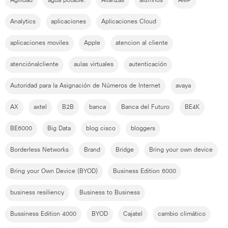
Agilidad
agua potable.
Alianzas
alumnos
AMP
Analytics
aplicaciones
Aplicaciones Cloud
aplicaciones moviles
Apple
atencion al cliente
atenciónalcliente
aulas virtuales
autenticación
Autoridad para la Asignación de Números de Internet
avaya
AX
axtel
B2B
banca
Banca del Futuro
BE4K
BE6000
Big Data
blog cisco
bloggers
Borderless Networks
Brand
Bridge
Bring your own device
Bring your Own Device (BYOD)
Business Edition 6000
business resiliency
Business to Business
Bussiness Edition 4000
BYOD
Cajatel
cambio climático