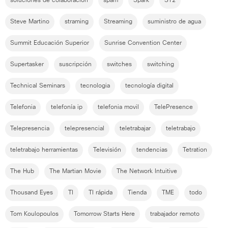
soluciones de colaboracion
spam
Spark
ST2
Steve Martino
straming
Streaming
suministro de agua
Summit Educación Superior
Sunrise Convention Center
Supertasker
suscripción
switches
switching
Technical Seminars
tecnologia
tecnología digital
Telefonia
telefonía ip
telefonia movil
TelePresence
Telepresencia
telepresencial
teletrabajar
teletrabajo
teletrabajo herramientas
Televisión
tendencias
Tetration
The Hub
The Martian Movie
The Network Intuitive
Thousand Eyes
TI
TI rápida
Tienda
TME
todo
Tom Koulopoulos
Tomorrow Starts Here
trabajador remoto