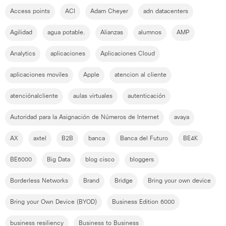
Access points
ACI
Adam Cheyer
adn datacenters
Agilidad
agua potable.
Alianzas
alumnos
AMP
Analytics
aplicaciones
Aplicaciones Cloud
aplicaciones moviles
Apple
atencion al cliente
atenciónalcliente
aulas virtuales
autenticación
Autoridad para la Asignación de Números de Internet
avaya
AX
axtel
B2B
banca
Banca del Futuro
BE4K
BE6000
Big Data
blog cisco
bloggers
Borderless Networks
Brand
Bridge
Bring your own device
Bring your Own Device (BYOD)
Business Edition 6000
business resiliency
Business to Business