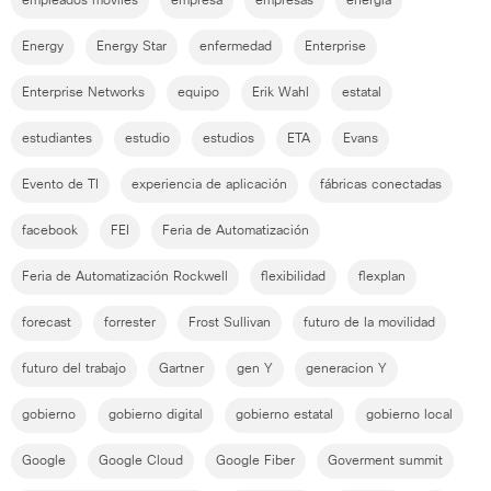
empleados moviles
empresa
empresas
energía
Energy
Energy Star
enfermedad
Enterprise
Enterprise Networks
equipo
Erik Wahl
estatal
estudiantes
estudio
estudios
ETA
Evans
Evento de TI
experiencia de aplicación
fábricas conectadas
facebook
FEI
Feria de Automatización
Feria de Automatización Rockwell
flexibilidad
flexplan
forecast
forrester
Frost Sullivan
futuro de la movilidad
futuro del trabajo
Gartner
gen Y
generacion Y
gobierno
gobierno digital
gobierno estatal
gobierno local
Google
Google Cloud
Google Fiber
Goverment summit