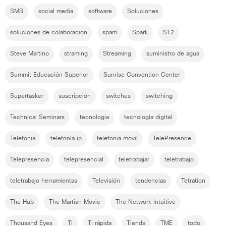
SMB
social media
software
Soluciones
soluciones de colaboracion
spam
Spark
ST2
Steve Martino
straming
Streaming
suministro de agua
Summit Educación Superior
Sunrise Convention Center
Supertasker
suscripción
switches
switching
Technical Seminars
tecnologia
tecnología digital
Telefonia
telefonía ip
telefonia movil
TelePresence
Telepresencia
telepresencial
teletrabajar
teletrabajo
teletrabajo herramientas
Televisión
tendencias
Tetration
The Hub
The Martian Movie
The Network Intuitive
Thousand Eyes
TI
TI rápida
Tienda
TME
todo