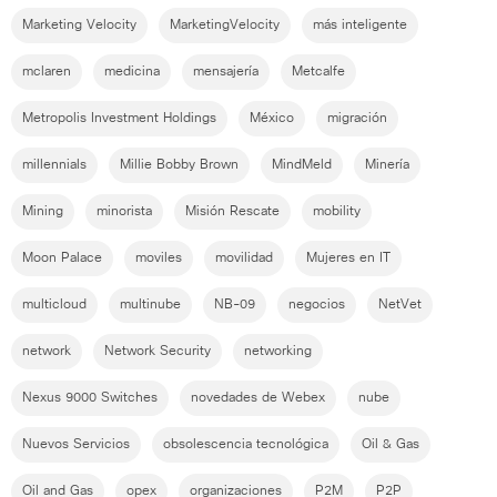
Marketing Velocity
MarketingVelocity
más inteligente
mclaren
medicina
mensajería
Metcalfe
Metropolis Investment Holdings
México
migración
millennials
Millie Bobby Brown
MindMeld
Minería
Mining
minorista
Misión Rescate
mobility
Moon Palace
moviles
movilidad
Mujeres en IT
multicloud
multinube
NB-09
negocios
NetVet
network
Network Security
networking
Nexus 9000 Switches
novedades de Webex
nube
Nuevos Servicios
obsolescencia tecnológica
Oil & Gas
Oil and Gas
opex
organizaciones
P2M
P2P