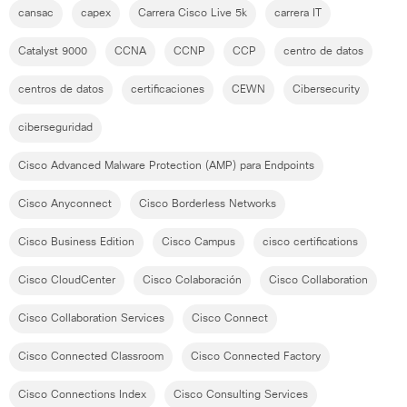
cansac
capex
Carrera Cisco Live 5k
carrera IT
Catalyst 9000
CCNA
CCNP
CCP
centro de datos
centros de datos
certificaciones
CEWN
Cibersecurity
ciberseguridad
Cisco Advanced Malware Protection (AMP) para Endpoints
Cisco Anyconnect
Cisco Borderless Networks
Cisco Business Edition
Cisco Campus
cisco certifications
Cisco CloudCenter
Cisco Colaboración
Cisco Collaboration
Cisco Collaboration Services
Cisco Connect
Cisco Connected Classroom
Cisco Connected Factory
Cisco Connections Index
Cisco Consulting Services