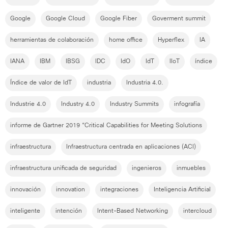
Google
Google Cloud
Google Fiber
Goverment summit
herramientas de colaboración
home office
Hyperflex
IA
IANA
IBM
IBSG
IDC
IdO
IdT
IIoT
índice
Índice de valor de IdT
industria
Industria 4.0.
Industrie 4.0
Industry 4.0
Industry Summits
infografía
informe de Gartner 2019 “Critical Capabilities for Meeting Solutions
infraestructura
Infraestructura centrada en aplicaciones (ACI)
infraestructura unificada de seguridad
ingenieros
inmuebles
innovación
innovation
integraciones
Inteligencia Artificial
inteligente
intención
Intent-Based Networking
intercloud