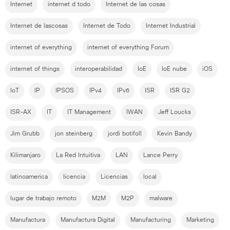
Internet
internet d todo
Internet de las cosas
Internet de lascosas
Internet de Todo
Internet Industrial
internet of everything
internet of everything Forum
internet of things
interoperabilidad
IoE
IoE nube
iOS
IoT
IP
IPSOS
IPv4
IPv6
ISR
ISR G2
ISR-AX
IT
IT Management
IWAN
Jeff Loucks
Jim Grubb
jon steinberg
jordi botifoll
Kevin Bandy
Kilimanjaro
La Red Intuitiva
LAN
Lance Perry
latinoamerica
licencia
Licencias
local
lugar de trabajo remoto
M2M
M2P
malware
Manufactura
Manufactura Digital
Manufacturing
Marketing