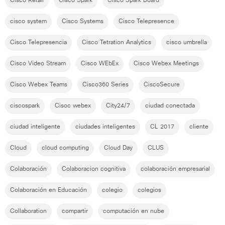
Cisco Retail
Cisco Spark
Cisco Spark Board
cisco system
Cisco Systems
Cisco Telepresence
Cisco Telepresencia
Cisco Tetration Analytics
cisco umbrella
Cisco Video Stream
Cisco WEbEx
Cisco Webex Meetings
Cisco Webex Teams
Cisco360 Series
CiscoSecure
ciscospark
Cisoc webex
City24/7
ciudad conectada
ciudad inteligente
ciudades inteligentes
CL 2017
cliente
Cloud
cloud computing
Cloud Day
CLUS
Colaboración
Colaboracion cognitiva
colaboración empresarial
Colaboración en Educación
colegio
colegios
Collaboration
compartir
computación en nube