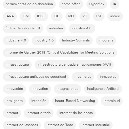
herramientas de colaboración
home office
Hyperflex
IA
IANA
IBM
IBSG
IDC
IdO
IdT
IIoT
índice
Índice de valor de IdT
industria
Industria 4.0.
Industrie 4.0
Industry 4.0
Industry Summits
infografía
informe de Gartner 2019 “Critical Capabilities for Meeting Solutions
infraestructura
Infraestructura centrada en aplicaciones (ACI)
infraestructura unificada de seguridad
ingenieros
inmuebles
innovación
innovation
integraciones
Inteligencia Artificial
inteligente
intención
Intent-Based Networking
intercloud
Internet
internet d todo
Internet de las cosas
Internet de lascosas
Internet de Todo
Internet Industrial