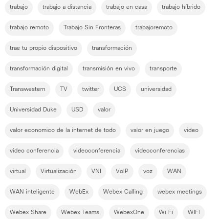
trabajo
trabajo a distancia
trabajo en casa
trabajo híbrido
trabajo remoto
Trabajo Sin Fronteras
trabajoremoto
trae tu propio dispositivo
transformación
transformación digital
transmisión en vivo
transporte
Transwestern
TV
twitter
UCS
universidad
Universidad Duke
USD
valor
valor economico de la internet de todo
valor en juego
video
video conferencia
videoconferencia
videoconferencias
virtual
Virtualización
VNI
VoIP
voz
WAN
WAN inteligente
WebEx
Webex Calling
webex meetings
Webex Share
Webex Teams
WebexOne
Wi Fi
WIFI