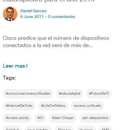
Daniel Garces
6 June 2011 -
0 comentarios
Cisco predice que el número de dispositivos
conectados a la red será de más de…
Leer mas
Tags:
#comunicacionesunificadas
#educadigital
#FuturoDeTI
#InternetDeTodo
#LifeOnWebex
acceso unificado
Access points
ACI
Adam Cheyer
adn datacenters