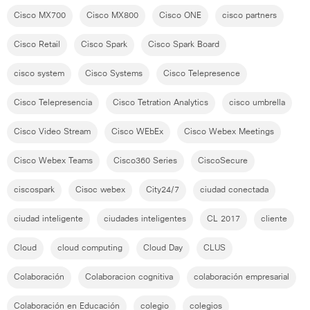
Cisco MX700
Cisco MX800
Cisco ONE
cisco partners
Cisco Retail
Cisco Spark
Cisco Spark Board
cisco system
Cisco Systems
Cisco Telepresence
Cisco Telepresencia
Cisco Tetration Analytics
cisco umbrella
Cisco Video Stream
Cisco WEbEx
Cisco Webex Meetings
Cisco Webex Teams
Cisco360 Series
CiscoSecure
ciscospark
Cisoc webex
City24/7
ciudad conectada
ciudad inteligente
ciudades inteligentes
CL 2017
cliente
Cloud
cloud computing
Cloud Day
CLUS
Colaboración
Colaboracion cognitiva
colaboración empresarial
Colaboración en Educación
colegio
colegios