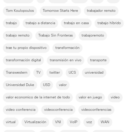
Tom Koulopoulos
Tomorrow Starts Here
trabajador remoto
trabajo
trabajo a distancia
trabajo en casa
trabajo híbrido
trabajo remoto
Trabajo Sin Fronteras
trabajoremoto
trae tu propio dispositivo
transformación
transformación digital
transmisión en vivo
transporte
Transwestern
TV
twitter
UCS
universidad
Universidad Duke
USD
valor
valor economico de la internet de todo
valor en juego
video
video conferencia
videoconferencia
videoconferencias
virtual
Virtualización
VNI
VoIP
voz
WAN