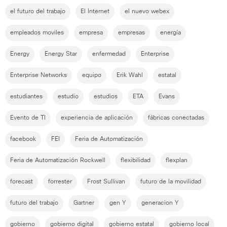
el futuro del trabajo
El Internet
el nuevo webex
empleados moviles
empresa
empresas
energía
Energy
Energy Star
enfermedad
Enterprise
Enterprise Networks
equipo
Erik Wahl
estatal
estudiantes
estudio
estudios
ETA
Evans
Evento de TI
experiencia de aplicación
fábricas conectadas
facebook
FEI
Feria de Automatización
Feria de Automatización Rockwell
flexibilidad
flexplan
forecast
forrester
Frost Sullivan
futuro de la movilidad
futuro del trabajo
Gartner
gen Y
generacion Y
gobierno
gobierno digital
gobierno estatal
gobierno local