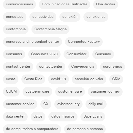
comunicaciones
Comunicaciones Unificadas
Con Jabber
conectado
conectividad
conexión
conexiones
conferencia
Conferencia Magna
congreso andino contact center
Connected Factory
consumer
Consumer 2020
Consumidor
Consumo
contact center
contactcenter
Convergencia
coronavirus
cosas
Costa Rica
covid-19
creación de valor
CRM
CUCM
custoemr care
customer care
customer journey
customer service
CX
cybersecurity
daily mail
data center
datos
datos masivos
Dave Evans
de computadora a computadora
de persona a persona