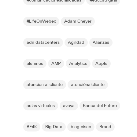
#comunicacionesunificadas
#educadigital
#LifeOnWebex
Adam Cheyer
adn datacenters
Agilidad
Alianzas
alumnos
AMP
Analytics
Apple
atencion al cliente
atenciónalcliente
aulas virtuales
avaya
Banca del Futuro
BE4K
Big Data
blog cisco
Brand