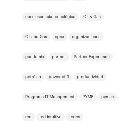
obsolescencia tecnológica
Oil & Gas
Oil and Gas
opex
organizaciones
pandemia
partner
Partner Experience
petróleo
power of 3
productividad
Programa IT Management
PYME
pymes
red
red intuitiva
redes