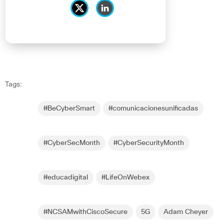
Tags:
#BeCyberSmart
#comunicacionesunificadas
#CyberSecMonth
#CyberSecurityMonth
#educadigital
#LifeOnWebex
#NCSAMwithCiscoSecure
5G
Adam Cheyer