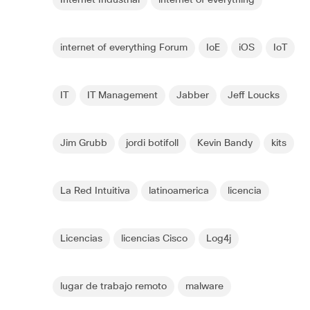
internet of everything Forum
IoE
iOS
IoT
IT
IT Management
Jabber
Jeff Loucks
Jim Grubb
jordi botifoll
Kevin Bandy
kits
La Red Intuitiva
latinoamerica
licencia
Licencias
licencias Cisco
Log4j
lugar de trabajo remoto
malware