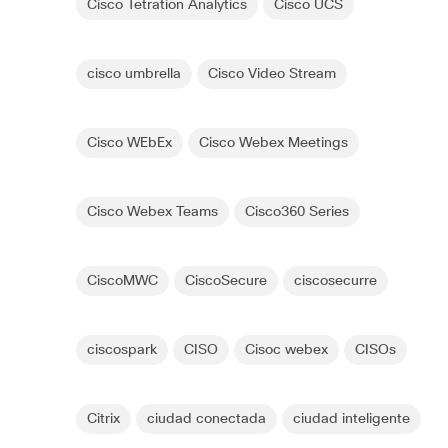
Cisco Tetration Analytics
Cisco UCS
cisco umbrella
Cisco Video Stream
Cisco WEbEx
Cisco Webex Meetings
Cisco Webex Teams
Cisco360 Series
CiscoMWC
CiscoSecure
ciscosecurre
ciscospark
CISO
Cisoc webex
CISOs
Citrix
ciudad conectada
ciudad inteligente