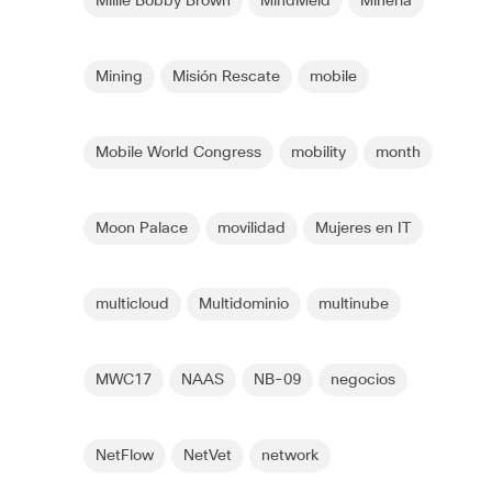
Millie Bobby Brown
MindMeld
Minería
Mining
Misión Rescate
mobile
Mobile World Congress
mobility
month
Moon Palace
movilidad
Mujeres en IT
multicloud
Multidominio
multinube
MWC17
NAAS
NB-09
negocios
NetFlow
NetVet
network