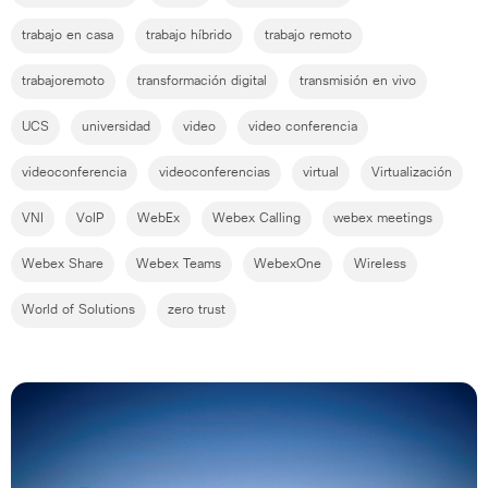
trabajo en casa
trabajo híbrido
trabajo remoto
trabajoremoto
transformación digital
transmisión en vivo
UCS
universidad
video
video conferencia
videoconferencia
videoconferencias
virtual
Virtualización
VNI
VoIP
WebEx
Webex Calling
webex meetings
Webex Share
Webex Teams
WebexOne
Wireless
World of Solutions
zero trust