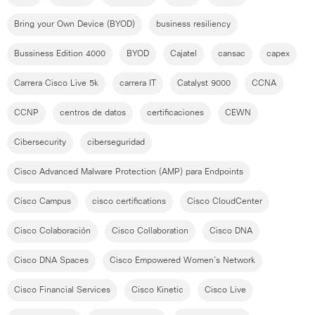
Bring your Own Device (BYOD)
business resiliency
Bussiness Edition 4000
BYOD
Cajatel
cansac
capex
Carrera Cisco Live 5k
carrera IT
Catalyst 9000
CCNA
CCNP
centros de datos
certificaciones
CEWN
Cibersecurity
ciberseguridad
Cisco Advanced Malware Protection (AMP) para Endpoints
Cisco Campus
cisco certifications
Cisco CloudCenter
Cisco Colaboración
Cisco Collaboration
Cisco DNA
Cisco DNA Spaces
Cisco Empowered Women´s Network
Cisco Financial Services
Cisco Kinetic
Cisco Live