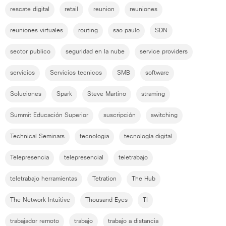
rescate digital
retail
reunion
reuniones
reuniones virtuales
routing
sao paulo
SDN
sector publico
seguridad en la nube
service providers
servicios
Servicios tecnicos
SMB
software
Soluciones
Spark
Steve Martino
straming
Summit Educación Superior
suscripción
switching
Technical Seminars
tecnologia
tecnología digital
Telepresencia
telepresencial
teletrabajo
teletrabajo herramientas
Tetration
The Hub
The Network Intuitive
Thousand Eyes
TI
trabajador remoto
trabajo
trabajo a distancia