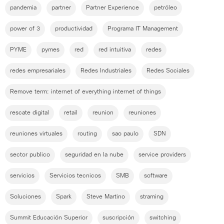
pandemia
partner
Partner Experience
petróleo
power of 3
productividad
Programa IT Management
PYME
pymes
red
red intuitiva
redes
redes empresariales
Redes Industriales
Redes Sociales
Remove term: internet of everything internet of things
rescate digital
retail
reunion
reuniones
reuniones virtuales
routing
sao paulo
SDN
sector publico
seguridad en la nube
service providers
servicios
Servicios tecnicos
SMB
software
Soluciones
Spark
Steve Martino
straming
Summit Educación Superior
suscripción
switching