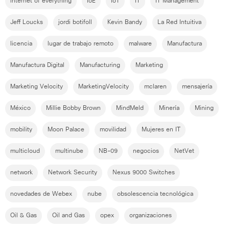
internet of everything
IoE
IoT
IT
IT Management
Jeff Loucks
jordi botifoll
Kevin Bandy
La Red Intuitiva
licencia
lugar de trabajo remoto
malware
Manufactura
Manufactura Digital
Manufacturing
Marketing
Marketing Velocity
MarketingVelocity
mclaren
mensajería
México
Millie Bobby Brown
MindMeld
Minería
Mining
mobility
Moon Palace
movilidad
Mujeres en IT
multicloud
multinube
NB-09
negocios
NetVet
network
Network Security
Nexus 9000 Switches
novedades de Webex
nube
obsolescencia tecnológica
Oil & Gas
Oil and Gas
opex
organizaciones