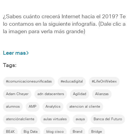
¿Sabes cuánto crecerá Internet hacia el 2019? Te
lo contamos en la siguiente infografía. (Dale clic a
la imagen para verla más grande)
Leer mas
Tags:
#comunicacionesunificadas
#educadigital
#LifeOnWebex
Adam Cheyer
adn datacenters
Agilidad
Alianzas
alumnos
AMP
Analytics
atencion al cliente
atenciónalcliente
aulas virtuales
avaya
Banca del Futuro
BE4K
Big Data
blog cisco
Brand
Bridge