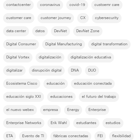
contactcenter
coronavirus
covid-19
custoemr care
customer care
customer journey
CX
cybersecurity
data center
datos
DevNet
DevNet Zone
Digital Consumer
Digital Manufacturing
digital transformation
Digital Vortex
digitalización
digitalización educativa
digitalizar
disrupción digital
DNA
DUO
Ecosistema Cisco
educación
educación conectada
educación siglo XXI
educaciones
el futuro del trabajo
el nuevo webex
empresa
Energy
Enterprise
Enterprise Networks
Erik Wahl
estudiantes
estudios
ETA
Evento de TI
fábricas conectadas
FEI
flexibilidad