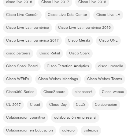
cisco live 2016
Cisco Live 2017
Cisco Live 2018
Cisco Live Cancún
Cisco Live Data Center
Cisco Live LA
Cisco Live Latinoamérica
Cisco Live Latinoamérica 2016
Cisco Live Latinoamérica 2017
Cisco Meraki
Cisco ONE
cisco partners
Cisco Retail
Cisco Spark
Cisco Spark Board
Cisco Tetration Analytics
cisco umbrella
Cisco WEbEx
Cisco Webex Meetings
Cisco Webex Teams
Cisco360 Series
CiscoSecure
ciscospark
Cisoc webex
CL 2017
Cloud
Cloud Day
CLUS
Colaboración
Colaboracion cognitiva
colaboración empresarial
Colaboración en Educación
colegio
colegios