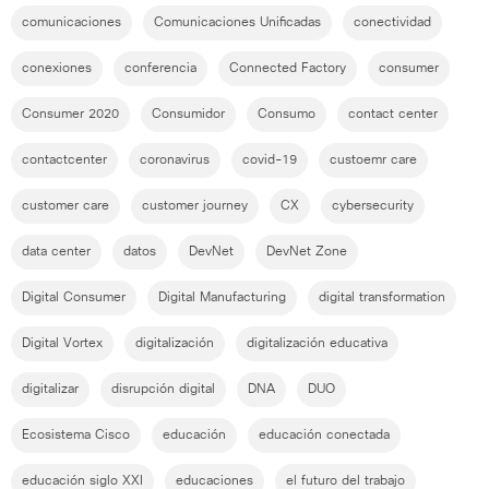
comunicaciones
Comunicaciones Unificadas
conectividad
conexiones
conferencia
Connected Factory
consumer
Consumer 2020
Consumidor
Consumo
contact center
contactcenter
coronavirus
covid-19
custoemr care
customer care
customer journey
CX
cybersecurity
data center
datos
DevNet
DevNet Zone
Digital Consumer
Digital Manufacturing
digital transformation
Digital Vortex
digitalización
digitalización educativa
digitalizar
disrupción digital
DNA
DUO
Ecosistema Cisco
educación
educación conectada
educación siglo XXI
educaciones
el futuro del trabajo