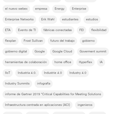
el nuevo webex
empresa
Energy
Enterprise
Enterprise Networks
Erik Wahl
estudiantes
estudios
ETA
Evento de TI
fábricas conectadas
FEI
flexibilidad
flexplan
Frost Sullivan
futuro del trabajo
gobierno
gobierno digital
Google
Google Cloud
Goverment summit
herramientas de colaboración
home office
Hyperflex
IA
IIoT
Industria 4.0.
Industrie 4.0
Industry 4.0
Industry Summits
infografía
informe de Gartner 2019 “Critical Capabilities for Meeting Solutions
Infraestructura centrada en aplicaciones (ACI)
ingenieros