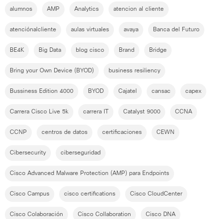
alumnos
AMP
Analytics
atencion al cliente
atenciónalcliente
aulas virtuales
avaya
Banca del Futuro
BE4K
Big Data
blog cisco
Brand
Bridge
Bring your Own Device (BYOD)
business resiliency
Bussiness Edition 4000
BYOD
Cajatel
cansac
capex
Carrera Cisco Live 5k
carrera IT
Catalyst 9000
CCNA
CCNP
centros de datos
certificaciones
CEWN
Cibersecurity
ciberseguridad
Cisco Advanced Malware Protection (AMP) para Endpoints
Cisco Campus
cisco certifications
Cisco CloudCenter
Cisco Colaboración
Cisco Collaboration
Cisco DNA