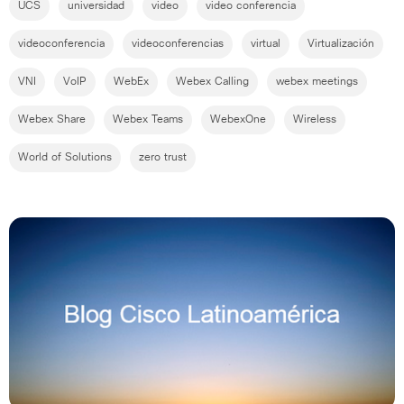
UCS
universidad
video
video conferencia
videoconferencia
videoconferencias
virtual
Virtualización
VNI
VoIP
WebEx
Webex Calling
webex meetings
Webex Share
Webex Teams
WebexOne
Wireless
World of Solutions
zero trust