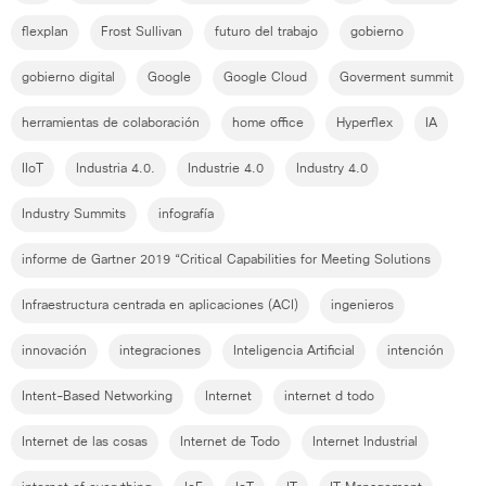
flexplan
Frost Sullivan
futuro del trabajo
gobierno
gobierno digital
Google
Google Cloud
Goverment summit
herramientas de colaboración
home office
Hyperflex
IA
IIoT
Industria 4.0.
Industrie 4.0
Industry 4.0
Industry Summits
infografía
informe de Gartner 2019 “Critical Capabilities for Meeting Solutions
Infraestructura centrada en aplicaciones (ACI)
ingenieros
innovación
integraciones
Inteligencia Artificial
intención
Intent-Based Networking
Internet
internet d todo
Internet de las cosas
Internet de Todo
Internet Industrial