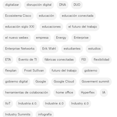
digitalizar
disrupción digital
DNA
DUO
Ecosistema Cisco
educación
educación conectada
educación siglo XXI
educaciones
el futuro del trabajo
el nuevo webex
empresa
Energy
Enterprise
Enterprise Networks
Erik Wahl
estudiantes
estudios
ETA
Evento de TI
fábricas conectadas
FEI
flexibilidad
flexplan
Frost Sullivan
futuro del trabajo
gobierno
gobierno digital
Google
Google Cloud
Goverment summit
herramientas de colaboración
home office
Hyperflex
IA
IIoT
Industria 4.0.
Industrie 4.0
Industry 4.0
Industry Summits
infografía