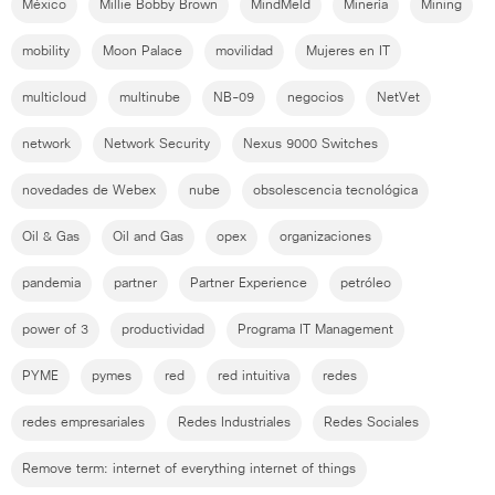
México
Millie Bobby Brown
MindMeld
Minería
Mining
mobility
Moon Palace
movilidad
Mujeres en IT
multicloud
multinube
NB-09
negocios
NetVet
network
Network Security
Nexus 9000 Switches
novedades de Webex
nube
obsolescencia tecnológica
Oil & Gas
Oil and Gas
opex
organizaciones
pandemia
partner
Partner Experience
petróleo
power of 3
productividad
Programa IT Management
PYME
pymes
red
red intuitiva
redes
redes empresariales
Redes Industriales
Redes Sociales
Remove term: internet of everything internet of things