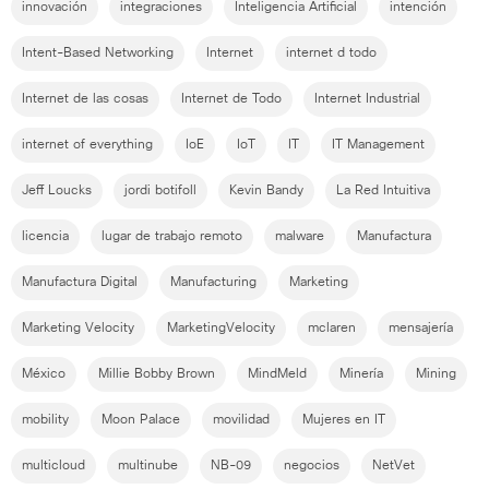
innovación
integraciones
Inteligencia Artificial
intención
Intent-Based Networking
Internet
internet d todo
Internet de las cosas
Internet de Todo
Internet Industrial
internet of everything
IoE
IoT
IT
IT Management
Jeff Loucks
jordi botifoll
Kevin Bandy
La Red Intuitiva
licencia
lugar de trabajo remoto
malware
Manufactura
Manufactura Digital
Manufacturing
Marketing
Marketing Velocity
MarketingVelocity
mclaren
mensajería
México
Millie Bobby Brown
MindMeld
Minería
Mining
mobility
Moon Palace
movilidad
Mujeres en IT
multicloud
multinube
NB-09
negocios
NetVet