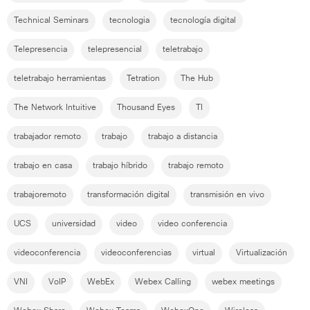
Technical Seminars
tecnologia
tecnología digital
Telepresencia
telepresencial
teletrabajo
teletrabajo herramientas
Tetration
The Hub
The Network Intuitive
Thousand Eyes
TI
trabajador remoto
trabajo
trabajo a distancia
trabajo en casa
trabajo híbrido
trabajo remoto
trabajoremoto
transformación digital
transmisión en vivo
UCS
universidad
video
video conferencia
videoconferencia
videoconferencias
virtual
Virtualización
VNI
VoIP
WebEx
Webex Calling
webex meetings