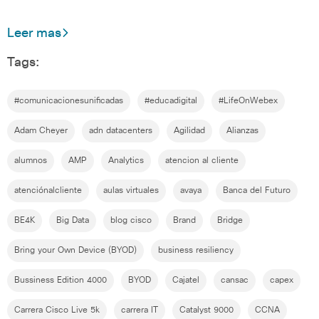
Leer mas
Tags:
#comunicacionesunificadas
#educadigital
#LifeOnWebex
Adam Cheyer
adn datacenters
Agilidad
Alianzas
alumnos
AMP
Analytics
atencion al cliente
atenciónalcliente
aulas virtuales
avaya
Banca del Futuro
BE4K
Big Data
blog cisco
Brand
Bridge
Bring your Own Device (BYOD)
business resiliency
Bussiness Edition 4000
BYOD
Cajatel
cansac
capex
Carrera Cisco Live 5k
carrera IT
Catalyst 9000
CCNA