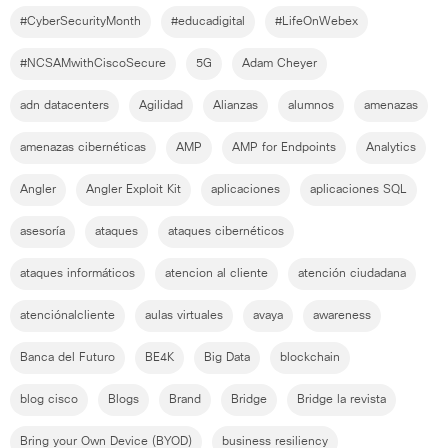
#CyberSecurityMonth
#educadigital
#LifeOnWebex
#NCSAMwithCiscoSecure
5G
Adam Cheyer
adn datacenters
Agilidad
Alianzas
alumnos
amenazas
amenazas cibernéticas
AMP
AMP for Endpoints
Analytics
Angler
Angler Exploit Kit
aplicaciones
aplicaciones SQL
asesoría
ataques
ataques cibernéticos
ataques informáticos
atencion al cliente
atención ciudadana
atenciónalcliente
aulas virtuales
avaya
awareness
Banca del Futuro
BE4K
Big Data
blockchain
blog cisco
Blogs
Brand
Bridge
Bridge la revista
Bring your Own Device (BYOD)
business resiliency