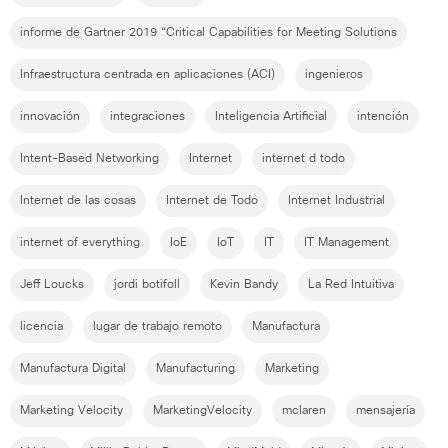
informe de Gartner 2019 “Critical Capabilities for Meeting Solutions
Infraestructura centrada en aplicaciones (ACI)
ingenieros
innovación
integraciones
Inteligencia Artificial
intención
Intent-Based Networking
Internet
internet d todo
Internet de las cosas
Internet de Todo
Internet Industrial
internet of everything
IoE
IoT
IT
IT Management
Jeff Loucks
jordi botifoll
Kevin Bandy
La Red Intuitiva
licencia
lugar de trabajo remoto
Manufactura
Manufactura Digital
Manufacturing
Marketing
Marketing Velocity
MarketingVelocity
mclaren
mensajería