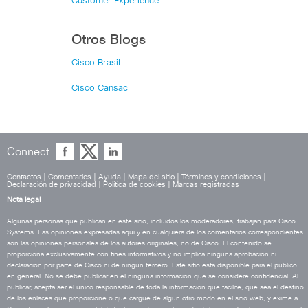
Customer Experience
Otros Blogs
Cisco Brasil
Cisco Cansac
Connect
Contactos
|
Comentarios
|
Ayuda
|
Mapa del sitio
|
Términos y condiciones
|
Declaración de privacidad
|
Política de cookies
|
Marcas registradas
Nota legal
Algunas personas que publican en este sitio, incluidos los moderadores, trabajan para Cisco
Systems. Las opiniones expresadas aquí y en cualquiera de los comentarios correspondientes
son las opiniones personales de los autores originales, no de Cisco. El contenido se
proporciona exclusivamente con fines informativos y no implica ninguna aprobación ni
declaración por parte de Cisco ni de ningún tercero. Este sitio está disponible para el público
en general. No se debe publicar en él ninguna información que se considere confidencial. Al
publicar, acepta ser el único responsable de toda la información que facilite, que sea el destino
de los enlaces que proporcione o que cargue de algún otro modo en el sitio web, y exime a