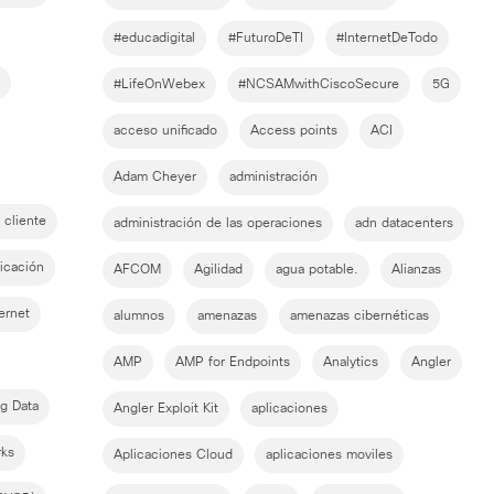
#educadigital
#FuturoDeTI
#InternetDeTodo
#LifeOnWebex
#NCSAMwithCiscoSecure
5G
acceso unificado
Access points
ACI
Adam Cheyer
administración
 cliente
administración de las operaciones
adn datacenters
icación
AFCOM
Agilidad
agua potable.
Alianzas
ernet
alumnos
amenazas
amenazas cibernéticas
AMP
AMP for Endpoints
Analytics
Angler
ig Data
Angler Exploit Kit
aplicaciones
rks
Aplicaciones Cloud
aplicaciones moviles