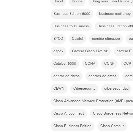
Brand
Bridge
Bring your Own Device 
Business Edition 6000
business resiliency
Business to Business
Bussiness Edition 40
BYOD
Cajatel
cambio climático
ca
capex
Carrera Cisco Live 5k
carrera IT
Catalyst 9000
CCNA
CCNP
CCP
centro de datos
centros de datos
cert
CEWN
Cibersecurity
ciberseguridad
Cisco Advanced Malware Protection (AMP) para
Cisco Anyconnect
Cisco Borderless Netwo
Cisco Business Edition
Cisco Campus