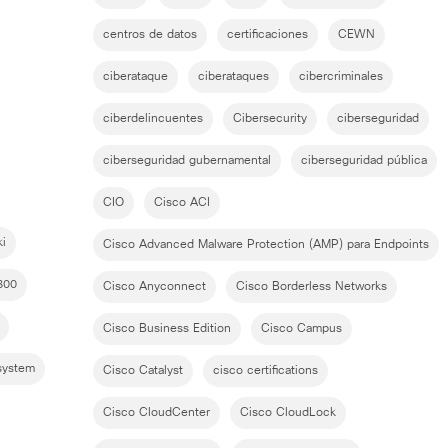
centros de datos
certificaciones
CEWN
ciberataque
ciberataques
cibercriminales
ciberdelincuentes
Cibersecurity
ciberseguridad
ciberseguridad gubernamental
ciberseguridad pública
CIO
Cisco ACI
i
Cisco Advanced Malware Protection (AMP) para Endpoints
800
Cisco Anyconnect
Cisco Borderless Networks
Cisco Business Edition
Cisco Campus
system
Cisco Catalyst
cisco certifications
Cisco CloudCenter
Cisco CloudLock