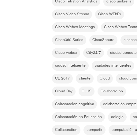
Cisco Tetration Analytics
cisco umbrella
Cisco Video Stream
Cisco WEbEx
Cisco Webex Meetings
Cisco Webex Team
Cisco360 Series
CiscoSecure
ciscosp
Cisoc webex
City24/7
ciudad conecta
ciudad inteligente
ciudades inteligentes
CL 2017
cliente
Cloud
cloud com
Cloud Day
CLUS
Colaboración
Colaboracion cognitiva
colaboración empres
Colaboración en Educación
colegio
co
Collaboration
compartir
computación 