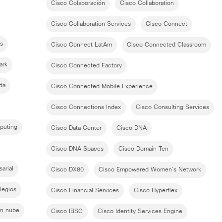
Cisco Colaboración
Cisco Collaboration
Cisco Collaboration Services
Cisco Connect
s
Cisco Connect LatAm
Cisco Connected Classroom
ark
Cisco Connected Factory
da
Cisco Connected Mobile Experience
Cisco Connections Index
Cisco Consulting Services
puting
Cisco Data Center
Cisco DNA
Cisco DNA Spaces
Cisco Domain Ten
arial
Cisco DX80
Cisco Empowered Women´s Network
legios
Cisco Financial Services
Cisco Hyperflex
en nube
Cisco IBSG
Cisco Identity Services Engine