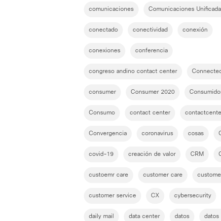
comunicaciones
Comunicaciones Unificada
conectado
conectividad
conexión
conexiones
conferencia
congreso andino contact center
Connected
consumer
Consumer 2020
Consumido
Consumo
contact center
contactcente
Convergencia
coronavirus
cosas
covid-19
creación de valor
CRM
custoemr care
customer care
custome
customer service
CX
cybersecurity
daily mail
data center
datos
datos