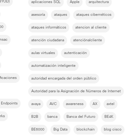
(BYOD)
aplicaciones SQL
Apple
arquitectura
asesoría
ataques
ataques cibernéticos
00
ataques informáticos
atencion al cliente
nsac
atención ciudadana
atenciónalcliente
aulas virtuales
autenticación
automatización inteligente
ificaciones
autoridad encargada del orden público
Autoridad para la Asignación de Números de Internet
 Endpoints
avaya
AVC
awareness
AX
axtel
rks
B2B
banca
Banca del Futuro
BE4K
BE6000
Big Data
blockchain
blog cisco