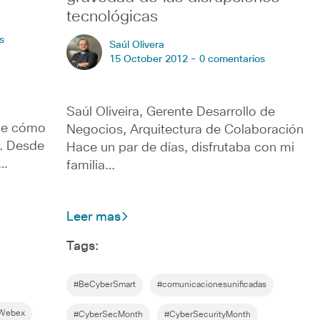
tecnológicas
s
Saúl Olivera
15 October 2012 -
0 comentarios
Saúl Oliveira, Gerente Desarrollo de
 de cómo
Negocios, Arquitectura de Colaboración
s. Desde
Hace un par de días, disfrutaba con mi
r…
familia…
Leer mas
Tags:
#BeCyberSmart
#comunicacionesunificadas
nWebex
#CyberSecMonth
#CyberSecurityMonth