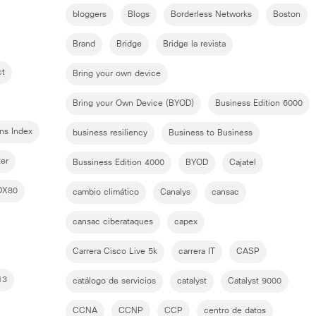
bloggers
Blogs
Borderless Networks
Boston
Brand
Bridge
Bridge la revista
ct
Bring your own device
Bring your Own Device (BYOD)
Business Edition 6000
ns Index
business resiliency
Business to Business
er
Bussiness Edition 4000
BYOD
Cajatel
DX80
cambio climático
Canalys
cansac
cansac ciberataques
capex
Carrera Cisco Live 5k
carrera IT
CASP
13
catálogo de servicios
catalyst
Catalyst 9000
CCNA
CCNP
CCP
centro de datos