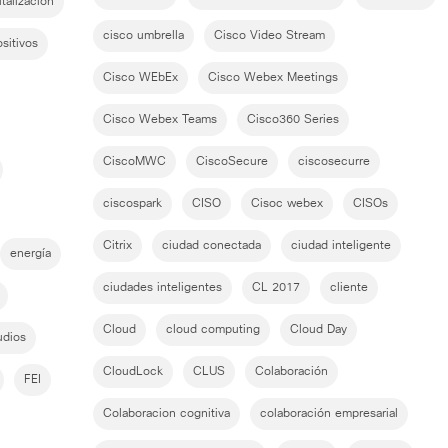
italización
cisco umbrella
Cisco Video Stream
ositivos
Cisco WEbEx
Cisco Webex Meetings
Cisco Webex Teams
Cisco360 Series
CiscoMWC
CiscoSecure
ciscosecurre
ciscospark
CISO
Cisoc webex
CISOs
Citrix
ciudad conectada
ciudad inteligente
energía
ciudades inteligentes
CL 2017
cliente
Cloud
cloud computing
Cloud Day
udios
CloudLock
CLUS
Colaboración
FEI
Colaboracion cognitiva
colaboración empresarial