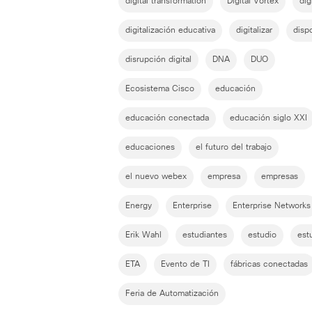
digital transformation
Digital Vortex
dig
digitalización educativa
digitalizar
disp
disrupción digital
DNA
DUO
Ecosistema Cisco
educación
educación conectada
educación siglo XXI
educaciones
el futuro del trabajo
el nuevo webex
empresa
empresas
Energy
Enterprise
Enterprise Networks
Erik Wahl
estudiantes
estudio
est
ETA
Evento de TI
fábricas conectadas
Feria de Automatización