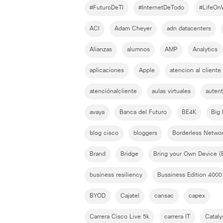
#FuturoDeTI
#InternetDeTodo
#LifeO
ACI
Adam Cheyer
adn datacenters
Alianzas
alumnos
AMP
Analytics
aplicaciones
Apple
atencion al cliente
atenciónalcliente
aulas virtuales
autent
avaya
Banca del Futuro
BE4K
Big 
blog cisco
bloggers
Borderless Netwo
Brand
Bridge
Bring your Own Device 
business resiliency
Bussiness Edition 4000
BYOD
Cajatel
cansac
capex
Carrera Cisco Live 5k
carrera IT
Cataly