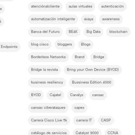
atenciónalcliente
aulas virtuales
autenticación
os
automatización inteligente
avaya
awareness
N
Banca del Futuro
BE4K
Big Data
blockchain
blog cisco
bloggers
Blogs
 Endpoints
Borderless Networks
Brand
Bridge
Bridge la revista
Bring your Own Device (BYOD)
business resiliency
Bussiness Edition 4000
BYOD
Cajatel
Canalys
cansac
cansac ciberataques
capex
Carrera Cisco Live 5k
carrera IT
CASP
catálogo de servicios
Catalyst 9000
CCNA