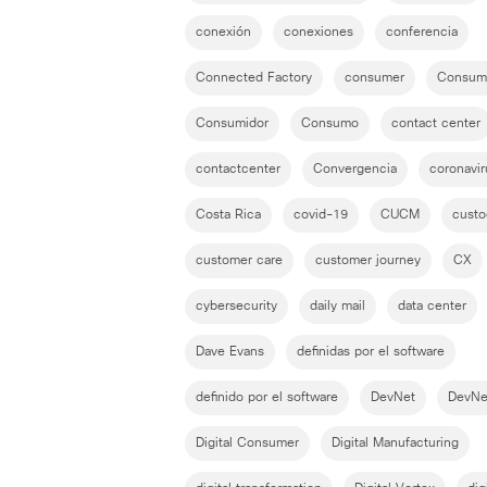
conexión
conexiones
conferencia
Connected Factory
consumer
Consum
Consumidor
Consumo
contact center
contactcenter
Convergencia
coronavir
Costa Rica
covid-19
CUCM
custo
customer care
customer journey
CX
cybersecurity
daily mail
data center
Dave Evans
definidas por el software
definido por el software
DevNet
DevNe
Digital Consumer
Digital Manufacturing