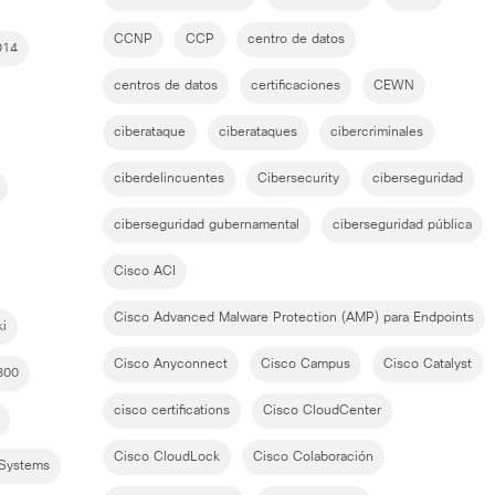
CCNP
CCP
centro de datos
014
centros de datos
certificaciones
CEWN
ciberataque
ciberataques
cibercriminales
ciberdelincuentes
Cibersecurity
ciberseguridad
ciberseguridad gubernamental
ciberseguridad pública
Cisco ACI
Cisco Advanced Malware Protection (AMP) para Endpoints
i
Cisco Anyconnect
Cisco Campus
Cisco Catalyst
800
cisco certifications
Cisco CloudCenter
Cisco CloudLock
Cisco Colaboración
 Systems