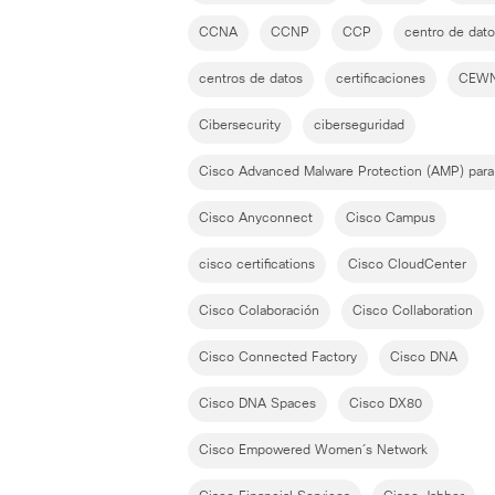
CCNA
CCNP
CCP
centro de dat
centros de datos
certificaciones
CEW
Cibersecurity
ciberseguridad
Cisco Advanced Malware Protection (AMP) para
Cisco Anyconnect
Cisco Campus
cisco certifications
Cisco CloudCenter
Cisco Colaboración
Cisco Collaboration
Cisco Connected Factory
Cisco DNA
Cisco DNA Spaces
Cisco DX80
Cisco Empowered Women´s Network