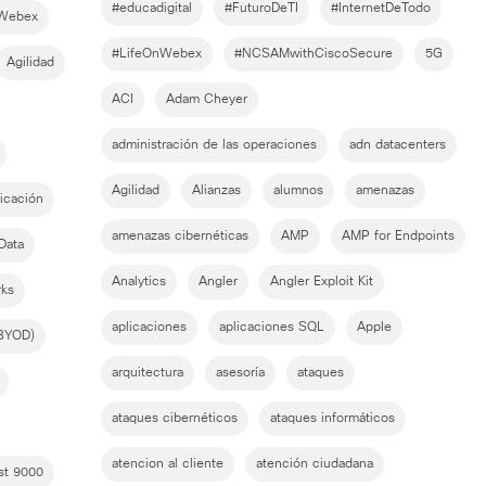
#educadigital
#FuturoDeTI
#InternetDeTodo
nWebex
#LifeOnWebex
#NCSAMwithCiscoSecure
5G
Agilidad
ACI
Adam Cheyer
administración de las operaciones
adn datacenters
Agilidad
Alianzas
alumnos
amenazas
icación
amenazas cibernéticas
AMP
AMP for Endpoints
Data
Analytics
Angler
Angler Exploit Kit
rks
aplicaciones
aplicaciones SQL
Apple
(BYOD)
arquitectura
asesoría
ataques
ataques cibernéticos
ataques informáticos
atencion al cliente
atención ciudadana
st 9000