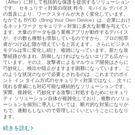
（After）に対して包括的な保護を提供するソリューション
です。 セキュリティ対策の現状 昨今、モバイル デバイス
の普及により、ワークスタイルが大きく変化しています。
なかでも BYOD（Bring Your Own Device）は、企業におけ
るネットワーク セキュリティ対策に多大な影響を与えてい
ます。大量のデータを扱う業務アプリが動作するデバイス
が、その数も種類も増加しているのですから、プロの犯罪
者がつけ込む隙が増えていると言えます。 さらにビジネス
モデルは常に変化し続け、複雑になっています。新たな攻
撃経路が生まれ、防御しなければならないエリアも広がっ
ています。その上、攻撃者によるマルウェア開発はさらに
巧妙化し、検出や阻止がますます困難になっています。 こ
のような状況のなかで必要とされるのは、これまでのポイ
ント イン タイム方式のセキュリティ対策ではなく、次々に
現れる脅威にも対応可能な継続的なソリューションです。
実際、複雑化・巧妙化する攻撃に対処するためにセキュリ
ティ ソリューション自体が複雑化しており、複数のソリュ
ーションを個別に導入していては、断片的な対策になりが
ちで、連動もしないので管理しにくいということにもなり
ます。
続きを読む