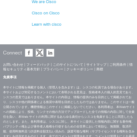
We are Cisco
Cisco on Cisco
Learn with cisco
Connect
お問い合わせ
|
フィードバック
|
このサイトについて
|
サイトマップ
|
ご利用条件
|
情
報セキュリティ基本方針
|
プライバシー
|
クッキーポリシー
|
商標
免責事項
本サイトに情報を掲載する個人（管理人を含みます）は、シスコの社員である場合があります。
本サイトおよび対応するコメントにおいて表明される意見は、投稿者本人の個人的意見であり、
シスコの意見ではありません。本サイトの内容は、情報の提供のみを目的として掲載されてお
り、シスコや他の関係者による推奨や表明を目的としたものではありません。このサイトは一般
公開されています。機密情報はこのサイトに掲載しないでください。各利用者は、本Webサイト
への掲載により、投稿、リンクその他の方法でアップロードした全ての情報の内容に対して全責
任を負い、本Web サイトの利用に関するあらゆる責任からシスコを免責することに同意したも
のとします。また、各利用者は、シスコに対し、本サイトに提供した情報内容に関する著作権、
パブリシティ権および著作者人格権を行使するための全世界において有効な、無期限、取消不
能、使用料無料且つ許諾料全額支払い済みの、譲渡可能な権利（サブライセンスする権利を含み
ます）を付与するものとします。全てのコメントは管理されます。コメントは管理人による承認