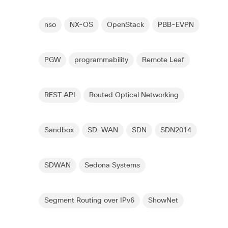
nso
NX-OS
OpenStack
PBB-EVPN
PGW
programmability
Remote Leaf
REST API
Routed Optical Networking
Sandbox
SD-WAN
SDN
SDN2014
SDWAN
Sedona Systems
Segment Routing over IPv6
ShowNet