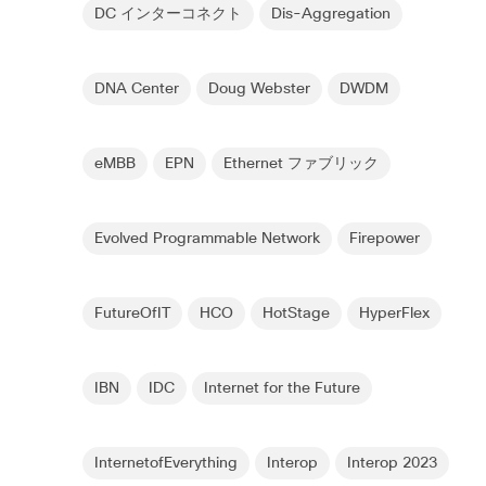
DC インターコネクト
Dis-Aggregation
DNA Center
Doug Webster
DWDM
eMBB
EPN
Ethernet ファブリック
Evolved Programmable Network
Firepower
FutureOfIT
HCO
HotStage
HyperFlex
IBN
IDC
Internet for the Future
InternetofEverything
Interop
Interop 2023