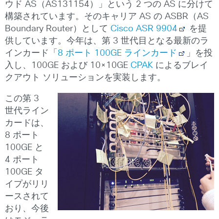
ウド AS（AS131154）」という 2 つの AS に分けて
構築されています。そのキャリア AS の ASBR（AS
Boundary Router）として
Cisco ASR 9904
を提
供しています。今年は、第 3 世代目となる最新のラ
インカード「
8 ポート 100GE ラインカード
」を投
入し、100GE および 10×10GE
CPAK
によるブレイ
クアウト ソリューションを実装します。
この第 3
世代ライン
カードは、
8 ポート
100GE と
4 ポート
100GE タ
イプがリリ
ースされて
おり、今後