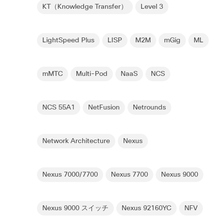
KT（Knowledge Transfer）
Level 3
LightSpeed Plus
LISP
M2M
mGig
ML
mMTC
Multi-Pod
NaaS
NCS
NCS 55A1
NetFusion
Netrounds
Network Architecture
Nexus
Nexus 7000/7700
Nexus 7700
Nexus 9000
Nexus 9000 スイッチ
Nexus 92160YC
NFV