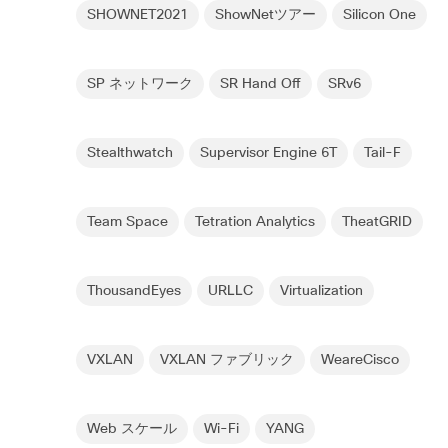
SHOWNET2021
ShowNetツアー
Silicon One
SP ネットワーク
SR Hand Off
SRv6
Stealthwatch
Supervisor Engine 6T
Tail-F
Team Space
Tetration Analytics
TheatGRID
ThousandEyes
URLLC
Virtualization
VXLAN
VXLAN ファブリック
WeareCisco
Web スケール
Wi-Fi
YANG