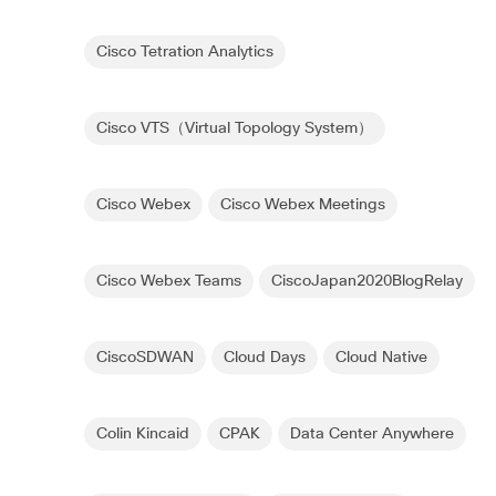
Cisco Tetration Analytics
Cisco VTS（Virtual Topology System）
Cisco Webex
Cisco Webex Meetings
Cisco Webex Teams
CiscoJapan2020BlogRelay
CiscoSDWAN
Cloud Days
Cloud Native
Colin Kincaid
CPAK
Data Center Anywhere