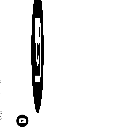
の
。
公
た
の