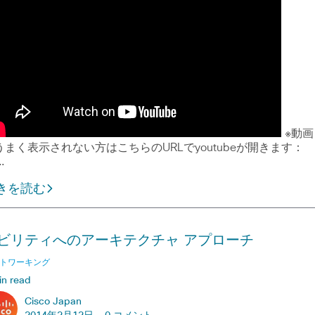
※動画
うまく表示されない方はこちらのURLでyoutubeが開きます：
…
きを読む
ビリティへのアーキテクチャ アプローチ
トワーキング
in read
Cisco Japan