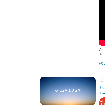
が
<a
続
モ
ネッ
1 m