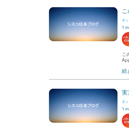
こ
ネッ
1 m
この
Ap
続
実
ネッ
1 m