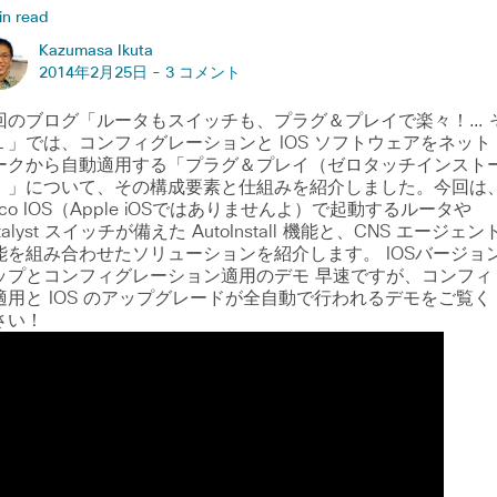
in read
Kazumasa Ikuta
2014年2月25日 -
3 コメント
回のブログ「ルータもスイッチも、プラグ＆プレイで楽々！… 
１」では、コンフィグレーションと IOS ソフトウェアをネット
ークから自動適用する「プラグ＆プレイ（ゼロタッチインスト
）」について、その構成要素と仕組みを紹介しました。今回は
sco IOS（Apple iOSではありませんよ）で起動するルータや
talyst スイッチが備えた AutoInstall 機能と、CNS エージェン
能を組み合わせたソリューションを紹介します。 IOSバージョ
ップとコンフィグレーション適用のデモ 早速ですが、コンフィ
適用と IOS のアップグレードが全自動で行われるデモをご覧く
さい！