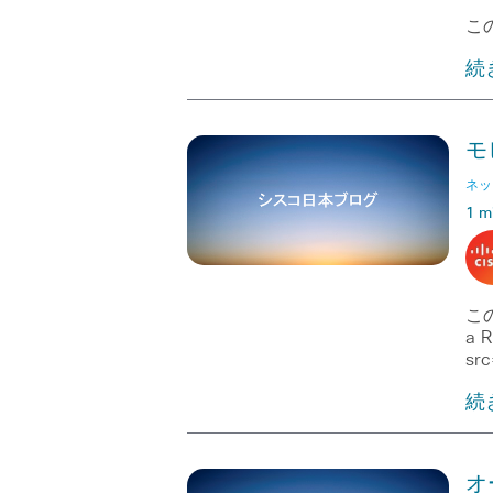
この
続
モ
ネッ
1 m
この
a R
src
続
オ