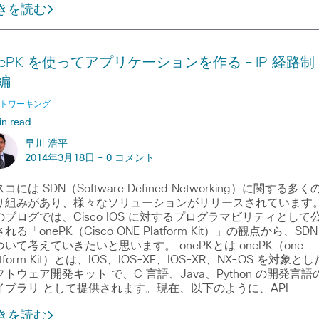
きを読む
nePK を使ってアプリケーションを作る – IP 経路制
編
トワーキング
in read
早川 浩平
2014年3月18日 -
0 コメント
コには SDN（Software Defined Networking）に関する多く
り組みがあり、様々なソリューションがリリースされています
のブログでは、Cisco IOS に対するプログラマビリティとして
れる「onePK（Cisco ONE Platform Kit）」の観点から、SDN
ついて考えていきたいと思います。 onePKとは onePK（one
atform Kit）とは、IOS、IOS-XE、IOS-XR、NX-OS を対象とし
フトウェア開発キット で、C 言語、Java、Python の開発言語
イブラリ として提供されます。現在、以下のように、API
きを読む