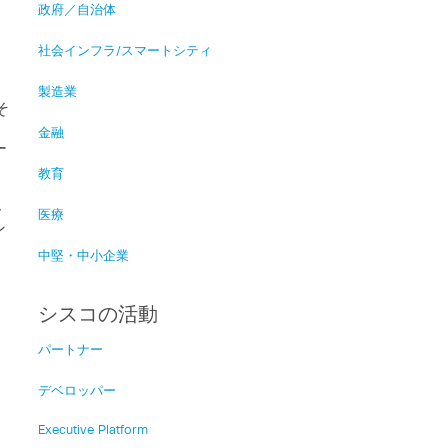
政府／自治体
社会インフラ/スマートシティ
製造業
そ
金融
ー
、
教育
ト
医療
ン
中堅・中小企業
シスコの活動
パートナー
デベロッパー
Executive Platform