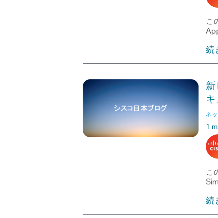
この
App
続
新
キ
ネッ
1 m
この
Sim
続