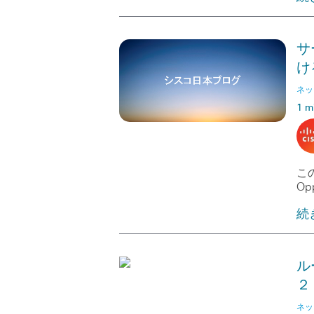
サ
け
ネッ
1 m
この
Opp
続
ル
２
ネッ