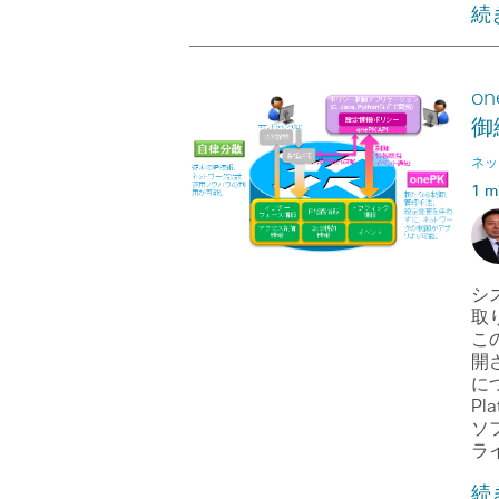
続
o
御
ネッ
1 m
シス
取
こ
開さ
に
Pl
ソ
ラ
続