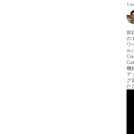
1 m
前
の
ワ
ル
Ci
Ca
機
ア
グ
だ