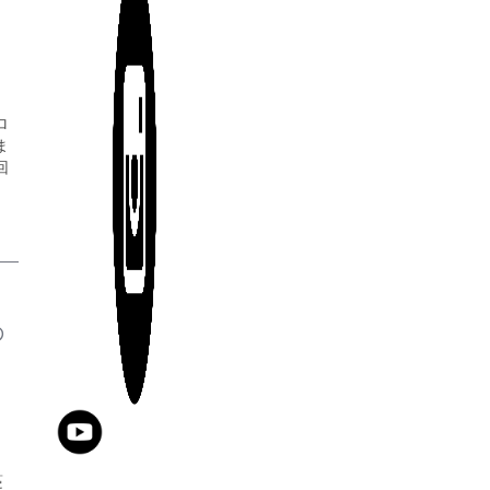
ロ
ま
回
の
蔓