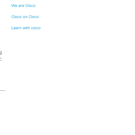
：
We are Cisco
Cisco on Cisco
Learn with cisco
在
は
と
、