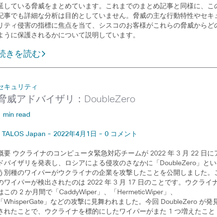
延している脅威をまとめています。これまでのまとめ記事と同様に、こ
記事でも詳細な分析は目的としていません。脅威の主な行動特性やセキ
リティ侵害の指標に焦点を当て、シスコのお客様がこれらの脅威からど
ように保護されるかについて説明しています。
続きを読む
セキュリティ
脅威アドバイザリ：DoubleZero
1 min read
TALOS Japan - 2022年4月1日 - 0 コメント
概要 ウクライナのコンピュータ緊急対応チームが 2022 年 3 月 22 日に
ドバイザリを発表し、ロシアによる侵攻のさなかに「DoubleZero」とい
う別種のワイパーがウクライナの企業を攻撃したことを公開しました。
のワイパーが検出されたのは 2022 年 3 月 17 日のことです。ウクライ
はこの 2 か月間で「CaddyWiper」、「HermeticWiper」、
「WhisperGate」などの攻撃に見舞われました。今回 DoubleZero が発
されたことで、ウクライナを標的にしたワイパーがまた 1 つ増えたこと