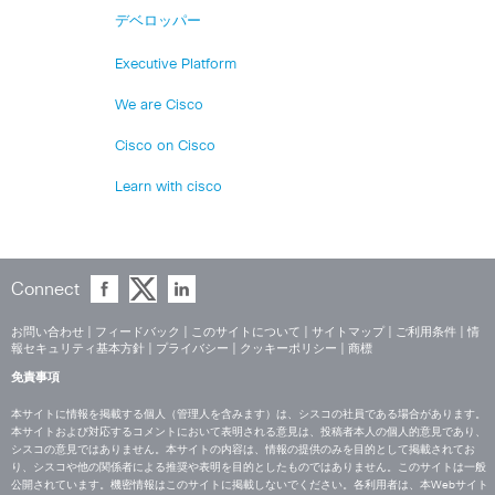
デベロッパー
Executive Platform
We are Cisco
Cisco on Cisco
Learn with cisco
Connect
お問い合わせ
|
フィードバック
|
このサイトについて
|
サイトマップ
|
ご利用条件
|
情
報セキュリティ基本方針
|
プライバシー
|
クッキーポリシー
|
商標
免責事項
本サイトに情報を掲載する個人（管理人を含みます）は、シスコの社員である場合があります。
本サイトおよび対応するコメントにおいて表明される意見は、投稿者本人の個人的意見であり、
シスコの意見ではありません。本サイトの内容は、情報の提供のみを目的として掲載されてお
り、シスコや他の関係者による推奨や表明を目的としたものではありません。このサイトは一般
公開されています。機密情報はこのサイトに掲載しないでください。各利用者は、本Webサイト