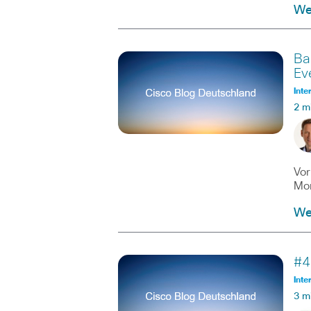
Wei
Ba
Ev
Inte
2 m
Vor
Mon
Wei
#4
Inte
3 m