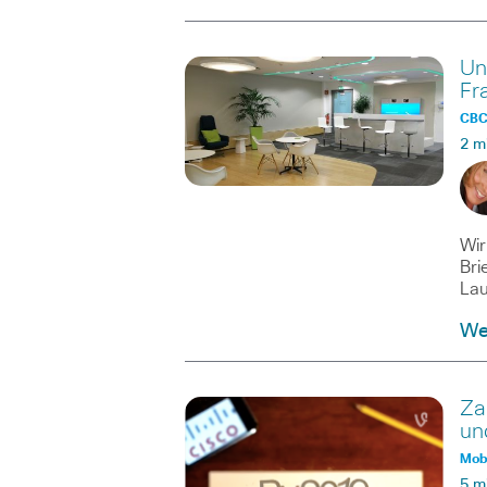
Un
Fr
CBC 
2 m
Wir
Bri
Lau
Wei
Za
un
Mobi
5 m