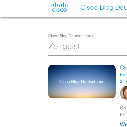
Cisco Blog Deu
Cisco Blog Deutschland
>
Zeitgeist
Ci
Haut
2 m
Cis
get
Wei