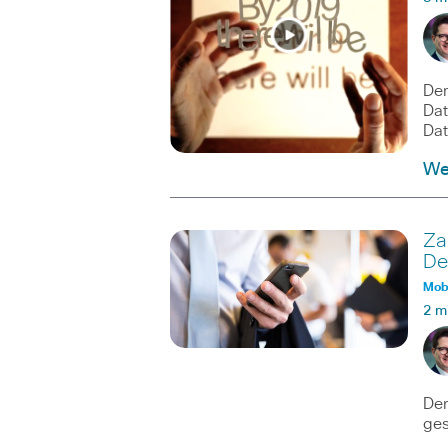
Der
Dat
Dat
Wei
Za
De
Mobi
2 m
Der
ges