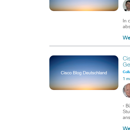
In 
abs
Wei
Ci
Ge
Coll
1 m
• B
Stu
ans
Wei