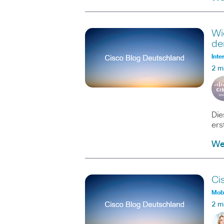
Wi
de
Inte
2 m
Die
ers
Wei
Ci
Mobi
2 m