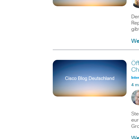
Der
Rep
gib
Wei
Öf
Ch
Inte
4 m
Ste
eur
Gro
Wei