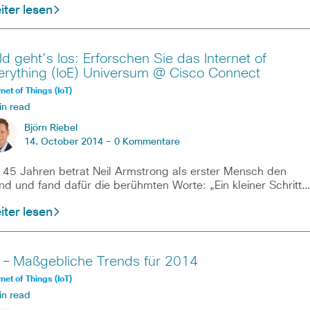
ter lesen
ld geht’s los: Erforschen Sie das Internet of
erything (IoE) Universum @ Cisco Connect
rnet of Things (IoT)
in read
Björn Riebel
14. October 2014 -
0 Kommentare
 45 Jahren betrat Neil Armstrong als erster Mensch den
d und fand dafür die berühmten Worte: „Ein kleiner Schritt
ter lesen
 – Maßgebliche Trends für 2014
rnet of Things (IoT)
in read