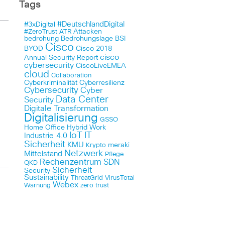
Tags
#DeutschlandDigital
#3xDigital
Attacken
#ZeroTrust
ATR
bedrohung
Bedrohungslage
BSI
Cisco
BYOD
Cisco 2018
cisco
Annual Security Report
cybersecurity
CiscoLiveEMEA
cloud
Collaboration
Cyberkriminalität
Cyberresilienz
Cybersecurity
Cyber
Data Center
Security
Digitale Transformation
Digitalisierung
GSSO
Home Office
Hybrid Work
…
IoT
IT
Industrie 4.0
Sicherheit
KMU
meraki
Krypto
Netzwerk
Mittelstand
Pflege
Rechenzentrum
SDN
QKD
Sicherheit
Security
Sustainability
ThreatGrid
VirusTotal
Webex
Warnung
zero trust