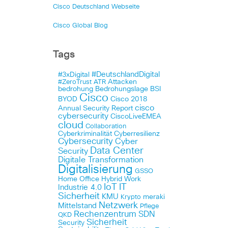
Cisco Deutschland Webseite
Cisco Global Blog
Tags
#DeutschlandDigital
#3xDigital
Attacken
#ZeroTrust
ATR
bedrohung
Bedrohungslage
BSI
Cisco
BYOD
Cisco 2018
cisco
Annual Security Report
cybersecurity
CiscoLiveEMEA
cloud
Collaboration
Cyberkriminalität
Cyberresilienz
Cybersecurity
Cyber
Data Center
Security
Digitale Transformation
Digitalisierung
GSSO
Home Office
Hybrid Work
IoT
IT
Industrie 4.0
Sicherheit
KMU
meraki
Krypto
Netzwerk
Mittelstand
Pflege
Rechenzentrum
SDN
QKD
Sicherheit
Security