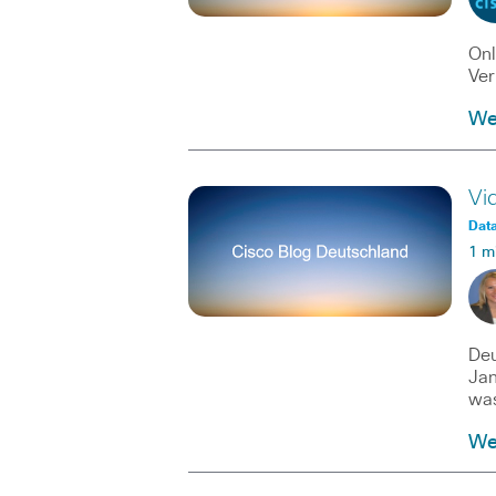
Onl
Ver
Wei
Vi
Data
1 m
Deu
Jan
was
Wei