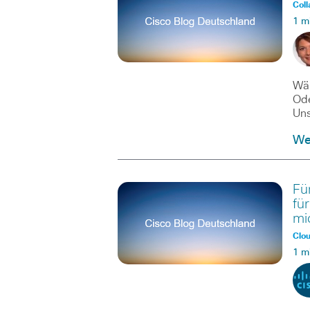
Coll
1 m
Wär
Ode
Un
Wei
Fü
fü
mi
Clo
1 m