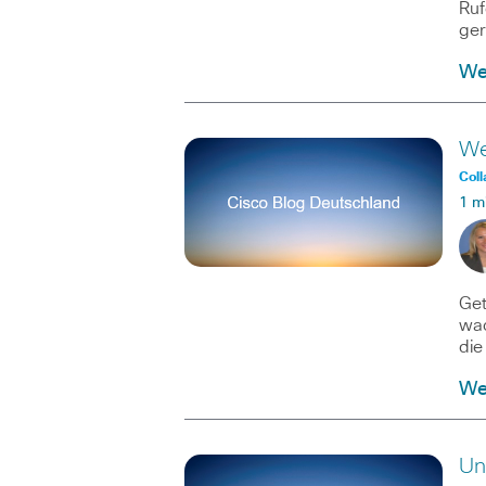
Ruf
ger
Wei
We
Coll
1 m
Get
wac
di
Wei
Un