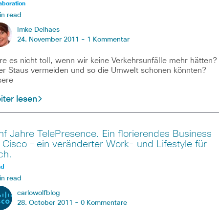
aboration
in read
Imke Delhaes
24. November 2011 -
1 Kommentar
e es nicht toll, wenn wir keine Verkehrsunfälle mehr hätten?
r Staus vermeiden und so die Umwelt schonen könnten?
sere
ter lesen
nf Jahre TelePresence. Ein florierendes Business
r Cisco – ein veränderter Work- und Lifestyle für
ch.
ud
in read
carlowolfblog
28. October 2011 -
0 Kommentare