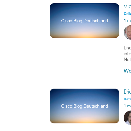
Vi
Coll
1 m
End
int
Nut
Wei
Di
Data
1 m