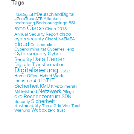
Tags
#DeutschlandDigital
#3xDigital
Attacken
#ZeroTrust
ATR
bedrohung
Bedrohungslage
BSI
Cisco
BYOD
Cisco 2018
cisco
Annual Security Report
cybersecurity
CiscoLiveEMEA
cloud
Collaboration
Cyberkriminalität
Cyberresilienz
Cybersecurity
Cyber
Data Center
Security
Digitale Transformation
Digitalisierung
GSSO
Home Office
Hybrid Work
IoT
IT
Industrie 4.0
Sicherheit
KMU
meraki
Krypto
Netzwerk
Mittelstand
Pflege
Rechenzentrum
SDN
QKD
Sicherheit
Security
Sustainability
ThreatGrid
VirusTotal
Webex
Warnung
zero trust