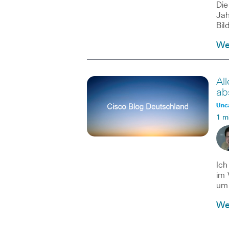
Die
Jah
Bil
Wei
Al
ab
Unc
1 m
Ich
im 
um
Wei