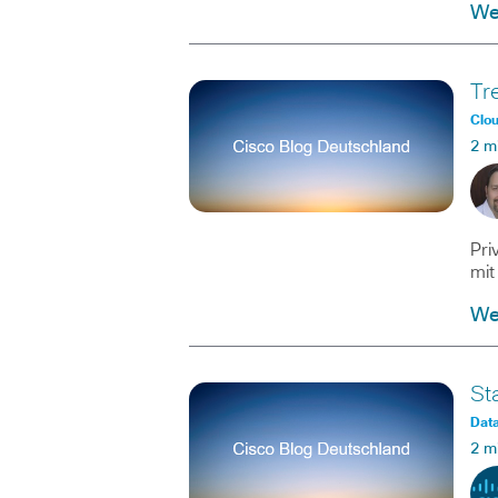
Wei
Tr
Clo
2 m
Pri
mit
Wei
St
Data
2 m