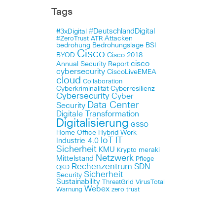
Tags
#DeutschlandDigital
#3xDigital
Attacken
#ZeroTrust
ATR
bedrohung
Bedrohungslage
BSI
Cisco
BYOD
Cisco 2018
cisco
Annual Security Report
cybersecurity
CiscoLiveEMEA
cloud
Collaboration
Cyberkriminalität
Cyberresilienz
Cybersecurity
Cyber
Data Center
Security
Digitale Transformation
Digitalisierung
GSSO
Home Office
Hybrid Work
IoT
IT
Industrie 4.0
Sicherheit
KMU
meraki
Krypto
Netzwerk
Mittelstand
Pflege
Rechenzentrum
SDN
QKD
Sicherheit
Security
Sustainability
ThreatGrid
VirusTotal
Webex
Warnung
zero trust