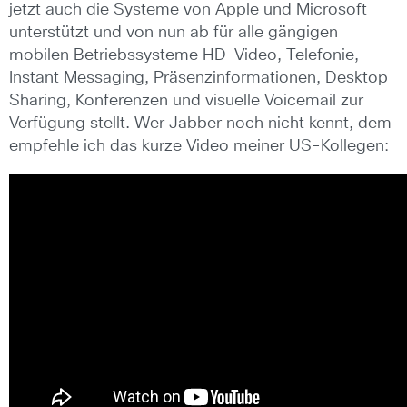
jetzt auch die Systeme von Apple und Microsoft
unterstützt und von nun ab für alle gängigen
mobilen Betriebssysteme HD-Video, Telefonie,
Instant Messaging, Präsenzinformationen, Desktop
Sharing, Konferenzen und visuelle Voicemail zur
Verfügung stellt. Wer Jabber noch nicht kennt, dem
empfehle ich das kurze Video meiner US-Kollegen: