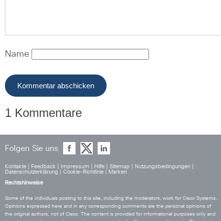
Name
1 Kommentare
Folgen Sie uns
Kontakte
|
Feedback
|
Impressum
|
Hilfe
|
Sitemap
|
Nutzungsbedingungen
|
Datenschutzerklärung
|
Cookie-Richtlinie
|
Marken
Rechtshinweise
Some of the individuals posting to this site, including the moderators, work for Cisco Systems.
Opinions expressed here and in any corresponding comments are the personal opinions of
the original authors, not of Cisco. The content is provided for informational purposes only and