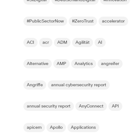
#3xDigital
#DeutschlandDigital
#Innovation
#PublicSectorNow
#ZeroTrust
accelerator
ACI
acr
ADM
Agilität
AI
Alternative
AMP
Analytics
angreifer
Angriffe
annual cybersecurity report
annual security report
AnyConnect
API
apicem
Apollo
Applications