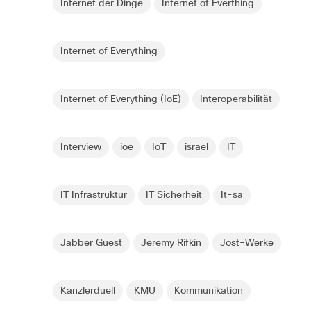
Internet der Dinge
Internet of Everthing
Internet of Everything
Internet of Everything (IoE)
Interoperabilität
Interview
ioe
IoT
israel
IT
IT Infrastruktur
IT Sicherheit
It-sa
Jabber Guest
Jeremy Rifkin
Jost-Werke
Kanzlerduell
KMU
Kommunikation