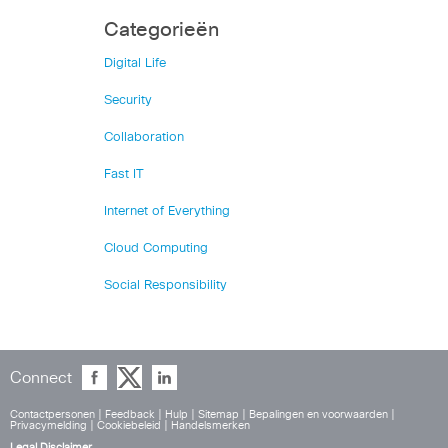
Categorieën
Digital Life
Security
Collaboration
Fast IT
Internet of Everything
Cloud Computing
Social Responsibility
Connect
Contactpersonen
|
Feedback
|
Hulp
|
Sitemap
|
Bepalingen en voorwaarden
|
Privacymelding
|
Cookiebeleid
|
Handelsmerken
Legal Disclaimer