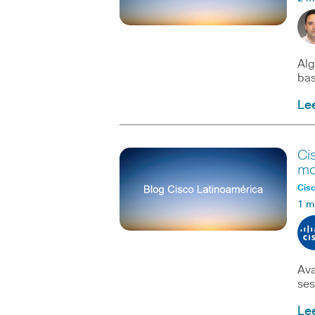
Alg
bas
Le
Ci
mo
Cisc
1 m
Ava
ses
Le