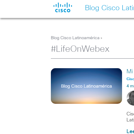
Blog Cisco Lat
Blog Cisco Latinoamérica
>
#LifeOnWebex
Mi
Cisc
4 m
Cis
Lat
Le