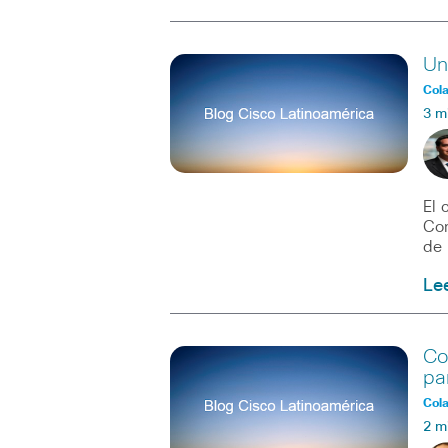
Un
Col
3 m
El 
Com
de 
Le
Co
pa
Col
2 m