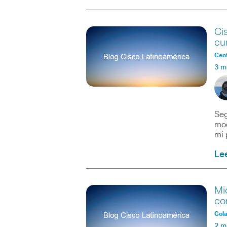
Ci
cu
Cent
3 m
Seg
mod
mi 
Le
Mi
co
Col
2 m