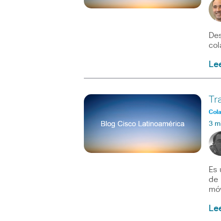
Des
col
Le
Tr
Col
3 m
Es 
de 
móv
Le