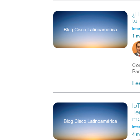
¿H
tu
Inte
1 m
Con
Par
Le
Io
Te
mo
Inte
4 m