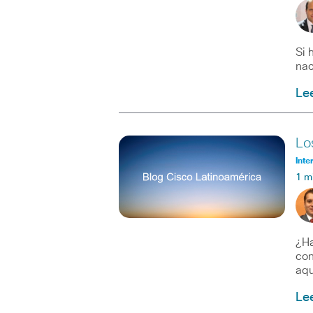
Si 
nac
Le
Lo
Inte
1 m
¿Ha
con
aqu
Le