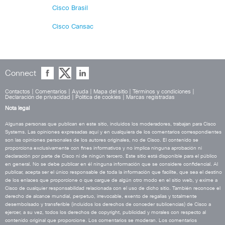
Cisco Brasil
Cisco Cansac
Connect
Contactos
|
Comentarios
|
Ayuda
|
Mapa del sitio
|
Términos y condiciones
|
Declaración de privacidad
|
Política de cookies
|
Marcas registradas
Nota legal
Algunas personas que publican en este sitio, incluidos los moderadores, trabajan para Cisco
Systems. Las opiniones expresadas aquí y en cualquiera de los comentarios correspondientes
son las opiniones personales de los autores originales, no de Cisco. El contenido se
proporciona exclusivamente con fines informativos y no implica ninguna aprobación ni
declaración por parte de Cisco ni de ningún tercero. Este sitio está disponible para el público
en general. No se debe publicar en él ninguna información que se considere confidencial. Al
publicar, acepta ser el único responsable de toda la información que facilite, que sea el destino
de los enlaces que proporcione o que cargue de algún otro modo en el sitio web, y exime a
Cisco de cualquier responsabilidad relacionada con el uso de dicho sitio. También reconoce el
derecho de alcance mundial, perpetuo, irrevocable, exento de regalías y totalmente
desembolsado y transferible (incluidos los derechos de conceder sublicencias) de Cisco a
ejercer, a su vez, todos los derechos de copyright, publicidad y morales con respecto al
contenido original que proporcione. Los comentarios se moderan. Los comentarios