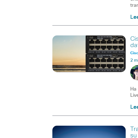
tra
Le
Ci
da
Cisc
2 m
Ha 
Liv
Le
Tr
su