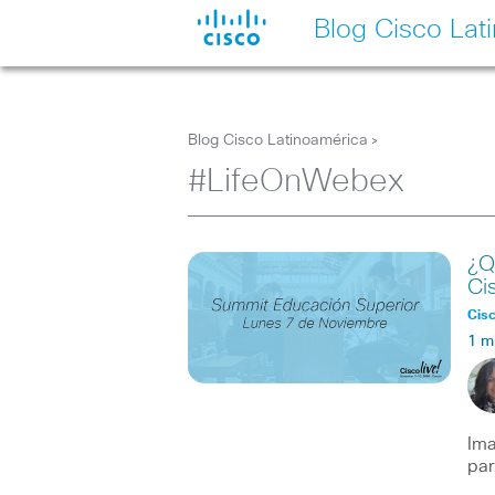
Blog Cisco Lat
Blog Cisco Latinoamérica
>
#LifeOnWebex
¿Q
Ci
Cisc
1 m
Ima
par