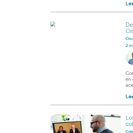
Le
De
Ci
Cisc
2 m
Con
en 
ace
Le
Lo
co
Col