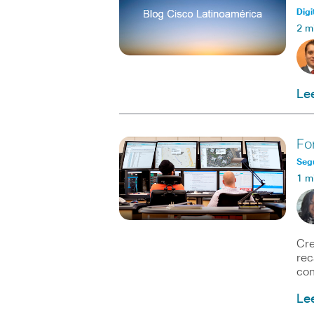
Digi
2 m
Le
Fo
Seg
1 m
Cre
rec
con
Le