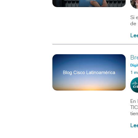
Si 
de 
Le
Br
Digi
1 m
En 
TIC
tie
Le