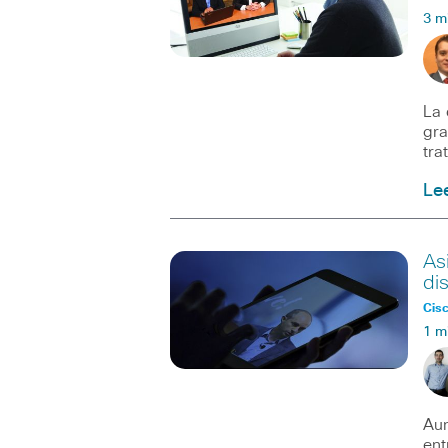
3 m
La 
gra
tra
Le
As
di
Cisc
1 m
Aun
ent