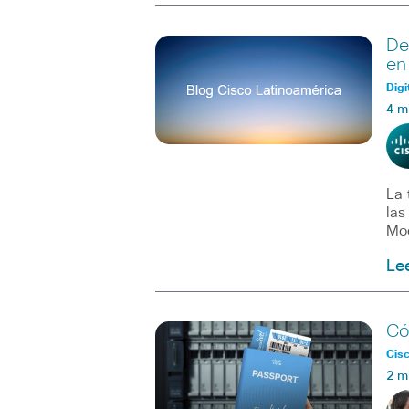
De
en
Digi
4 m
La 
las
Mo
Le
Có
Cisc
2 m