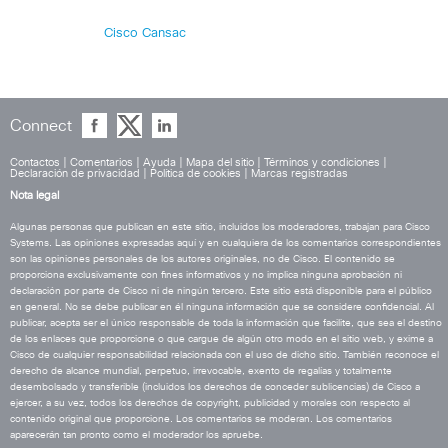
Cisco Cansac
Connect
Contactos
|
Comentarios
|
Ayuda
|
Mapa del sitio
|
Términos y condiciones
|
Declaración de privacidad
|
Política de cookies
|
Marcas registradas
Nota legal
Algunas personas que publican en este sitio, incluidos los moderadores, trabajan para Cisco
Systems. Las opiniones expresadas aquí y en cualquiera de los comentarios correspondientes
son las opiniones personales de los autores originales, no de Cisco. El contenido se
proporciona exclusivamente con fines informativos y no implica ninguna aprobación ni
declaración por parte de Cisco ni de ningún tercero. Este sitio está disponible para el público
en general. No se debe publicar en él ninguna información que se considere confidencial. Al
publicar, acepta ser el único responsable de toda la información que facilite, que sea el destino
de los enlaces que proporcione o que cargue de algún otro modo en el sitio web, y exime a
Cisco de cualquier responsabilidad relacionada con el uso de dicho sitio. También reconoce el
derecho de alcance mundial, perpetuo, irrevocable, exento de regalías y totalmente
desembolsado y transferible (incluidos los derechos de conceder sublicencias) de Cisco a
ejercer, a su vez, todos los derechos de copyright, publicidad y morales con respecto al
contenido original que proporcione. Los comentarios se moderan. Los comentarios
aparecerán tan pronto como el moderador los apruebe.