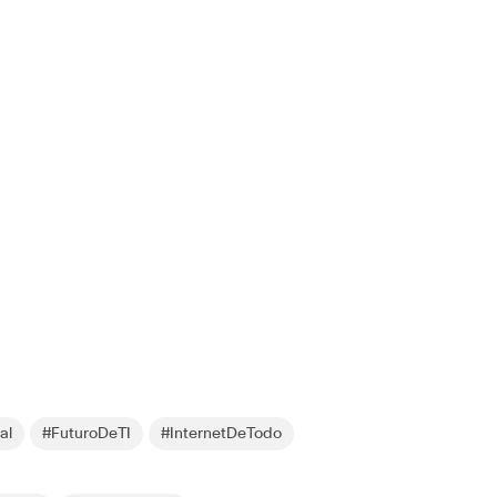
al
#FuturoDeTI
#InternetDeTodo