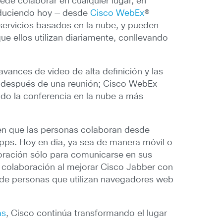
ede colaborar en cualquier lugar, en
roduciendo hoy — desde
Cisco WebEx
®
servicios basados en la nube, y pueden
e ellos utilizan diariamente, conllevando
ances de video de alta definición y las
y después de una reunión; Cisco WebEx
ndo la conferencia en la nube a más
en que las personas colaboran desde
ps. Hoy en día, ya sea de manera móvil o
aboración sólo para comunicarse en sus
a colaboración al mejorar Cisco Jabber con
 de personas que utilizan navegadores web
as
, Cisco continúa transformando el lugar