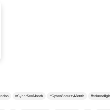
cadas
#CyberSecMonth
#CyberSecurityMonth
#educadigit