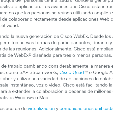
enfoque de “personas centralizadas” donde la gente pu
ositivo o aplicación. Los avances que Cisco está int
ra en que las personas se reúnen utilizando amplios 
l de colaborar directamente desde aplicaciones Web qu
titividad.
ando la nueva generación de Cisco WebEx. Desde los av
ermiten nuevas formas de participar antes, durante 
a de las reuniones. Adicionalmente, Cisco está amplia
atis de WebEx® diseñada para tres o menos personas.
r de trabajo cambiando considerablemente la manera 
días, como SAP Streamworks,
Cisco Quad
™ o Google Ap
 a abrir y utilizar una variedad de aplicaciones de col
aje instantáneo, voz o video. Cisco está facilitando l
ará a extender la colaboración a decenas de millones
erativos Windows o Mac.
tes acerca de
virtualización
y
comunicaciones unificad