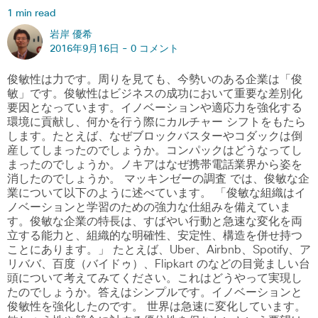
1 min read
岩岸 優希
2016年9月16日 -
0 コメント
俊敏性は力です。周りを見ても、今勢いのある企業は「俊
敏」です。俊敏性はビジネスの成功において重要な差別化
要因となっています。イノベーションや適応力を強化する
環境に貢献し、何かを行う際にカルチャー シフトをもたら
します。たとえば、なぜブロックバスターやコダックは倒
産してしまったのでしょうか。コンパックはどうなってし
まったのでしょうか。ノキアはなぜ携帯電話業界から姿を
消したのでしょうか。 マッキンゼーの調査 では、俊敏な企
業について以下のように述べています。 「俊敏な組織はイ
ノベーションと学習のための強力な仕組みを備えていま
す。俊敏な企業の特長は、すばやい行動と急速な変化を両
立する能力と、組織的な明確性、安定性、構造を併せ持つ
ことにあります。」 たとえば、Uber、Airbnb、Spotify、ア
リババ、百度（バイドゥ）、Flipkart のなどの目覚ましい台
頭について考えてみてください。これはどうやって実現し
たのでしょうか。答えはシンプルです。イノベーションと
俊敏性を強化したのです。 世界は急速に変化しています。