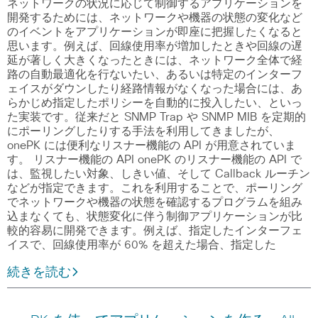
ネットワークの状況に応じて制御するアプリケーションを
開発するためには、ネットワークや機器の状態の変化など
のイベントをアプリケーションが即座に把握したくなると
思います。例えば、回線使用率が増加したときや回線の遅
延が著しく大きくなったときには、ネットワーク全体で経
路の自動最適化を行ないたい、あるいは特定のインターフ
ェイスがダウンしたり経路情報がなくなった場合には、あ
らかじめ指定したポリシーを自動的に投入したい、といっ
た実装です。従来だと SNMP Trap や SNMP MIB を定期的
にポーリングしたりする手法を利用してきましたが、
onePK には便利なリスナー機能の API が用意されていま
す。 リスナー機能の API onePK のリスナー機能の API で
は、監視したい対象、しきい値、そして Callback ルーチン
などが指定できます。これを利用することで、ポーリング
でネットワークや機器の状態を確認するプログラムを組み
込まなくても、状態変化に伴う制御アプリケーションが比
較的容易に開発できます。例えば、指定したインターフェ
イスで、回線使用率が 60% を超えた場合、指定した
続きを読む