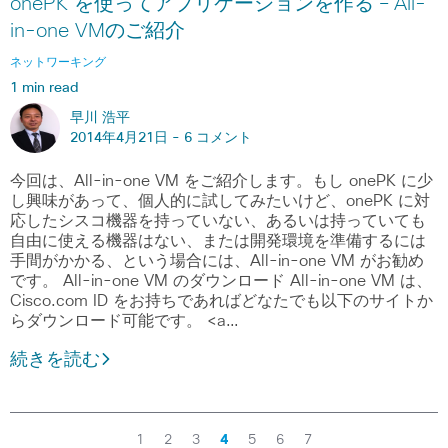
onePK を使ってアプリケーションを作る – All-
in-one VMのご紹介
ネットワーキング
1 min read
早川 浩平
2014年4月21日 -
6 コメント
今回は、All-in-one VM をご紹介します。もし onePK に少
し興味があって、個人的に試してみたいけど、onePK に対
応したシスコ機器を持っていない、あるいは持っていても
自由に使える機器はない、または開発環境を準備するには
手間がかかる、という場合には、All-in-one VM がお勧め
です。 All-in-one VM のダウンロード All-in-one VM は、
Cisco.com ID をお持ちであればどなたでも以下のサイトか
らダウンロード可能です。 <a…
続きを読む
1
2
3
4
5
6
7