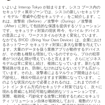
いよいよ Interop Tokyo が始まります。シスコ ブース内の
セキュリティ展示ゾーンでは、シスコの新しいセキュリテ
ィ モデル「脅威中心型セキュリティ」をご紹介します。こ
れは、攻撃前（Before）／攻撃中（During）／攻撃後
（After）に対して包括的な保護を提供するソリューション
です。 セキュリティ対策の現状 昨今、モバイル デバイス
の普及により、ワークスタイルが大きく変化しています。
なかでも BYOD（Bring Your Own Device）は、企業におけ
るネットワーク セキュリティ対策に多大な影響を与えてい
ます。大量のデータを扱う業務アプリが動作するデバイス
が、その数も種類も増加しているのですから、プロの犯罪
者がつけ込む隙が増えていると言えます。 さらにビジネス
モデルは常に変化し続け、複雑になっています。新たな攻
撃経路が生まれ、防御しなければならないエリアも広がっ
ています。その上、攻撃者によるマルウェア開発はさらに
巧妙化し、検出や阻止がますます困難になっています。 こ
のような状況のなかで必要とされるのは、これまでのポイ
ント イン タイム方式のセキュリティ対策ではなく、次々に
現れる脅威にも対応可能な継続的なソリューションです。
実際、複雑化・巧妙化する攻撃に対処するためにセキュリ
ティ ソリューション自体が複雑化しており、複数のソリュ