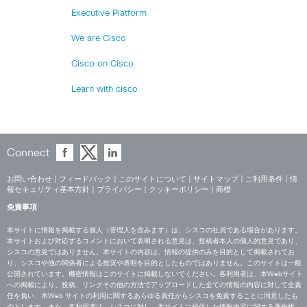
Executive Platform
We are Cisco
Cisco on Cisco
Learn with cisco
Connect
お問い合わせ
|
フィードバック
|
このサイトについて
|
サイトマップ
|
ご利用条件
|
情
報セキュリティ基本方針
|
プライバシー
|
クッキーポリシー
|
商標
免責事項
本サイトに情報を掲載する個人（管理人を含みます）は、シスコの社員である場合があります。
本サイトおよび対応するコメントにおいて表明される意見は、投稿者本人の個人的意見であり、
シスコの意見ではありません。本サイトの内容は、情報の提供のみを目的として掲載されてお
り、シスコや他の関係者による推奨や表明を目的としたものではありません。このサイトは一般
公開されています。機密情報はこのサイトに掲載しないでください。各利用者は、本Webサイト
への掲載により、投稿、リンクその他の方法でアップロードした全ての情報の内容に対して全責
任を負い、本Web サイトの利用に関するあらゆる責任からシスコを免責することに同意したも