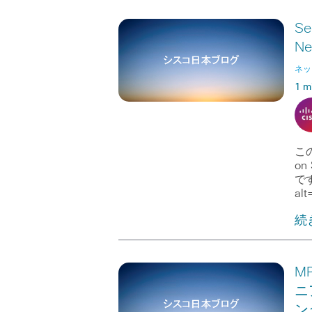
Se
N
ネッ
1 m
この
on
です
alt
続
M
ニ
ン