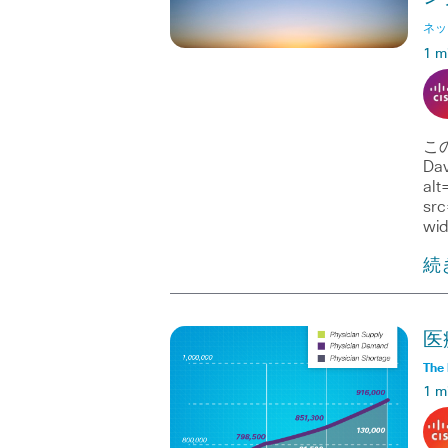
ネッ
1 m
この
Da
al
src
wi
続
医
The 
1 m