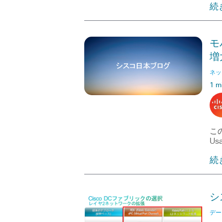
続
モ
増
ネッ
1 m
この
Usa
続
シ
デー