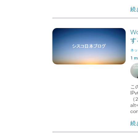
続
Wo
する
ネッ
1 m
この
IPv
（2
alt
con
続