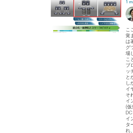
1 m
こ
覚
は
グ
場
こ
ブ
ッ
と
し
イ
そ
イ
(
D
イ
タ
れ