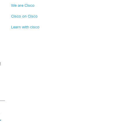
We are Cisco
Cisco on Cisco
Learn with cisco
t
ジ
イ