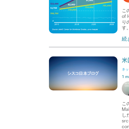
この
of
り
す
続
米
ネッ
1 m
この
Ma
した
src
con