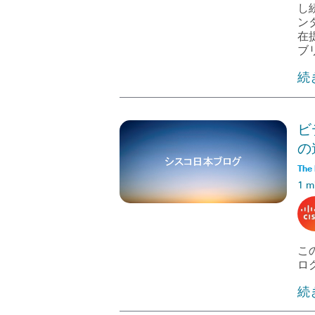
し
ン
在
ブ
続
ビ
の
The 
1 m
この
ログ
続