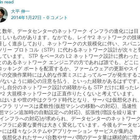
in read
大平 伸一
2014年1月27日 -
0 コメント
こ数年、データセンターのネットワーク インフラの進化には目
ましいものがあります。なかでも、レイヤ2 ネットワークの技
著しく進歩しており、ネットワークの大規模化に伴い、スパニ
ツリー プロトコル（STP）に代わるネットワーク設計が次々と
しています。 STP をベースの L2 ネットワーク設計に携わった
とのあるネットワーク エンジニアの方であれば誰でも、どこに
ロッキング ポートを配置するか、ファームウェアの更新やスイ
チの交換作業時には人的な作業ミスによってループが発生する
がないように細心の注意を払う、といった経験があるはずです
かし自分のネットワーク設計の経験からも STP だけに頼ったレ
ヤ2 大規模ネットワークは正直作りたくないと考えています。
れはいまや世の中はクラウド時代となり、サーバは仮想化され
ンフラ リソースは柔軟性(仮想マシンの移動への対応)、迅速性
仮想マシン追加時の自動設定への対応)、拡張性(増設を繰り返す
Cインフラへの対応)が求められ、データセンターのネットワー
ンフラに必要な要件は大きく変化しています。今後もデータセ
ーには様々なシステムやアプリケーション サービスが集約さ
、仮想化されたサーバ台数やサーバ間のデータ量は継続的に増