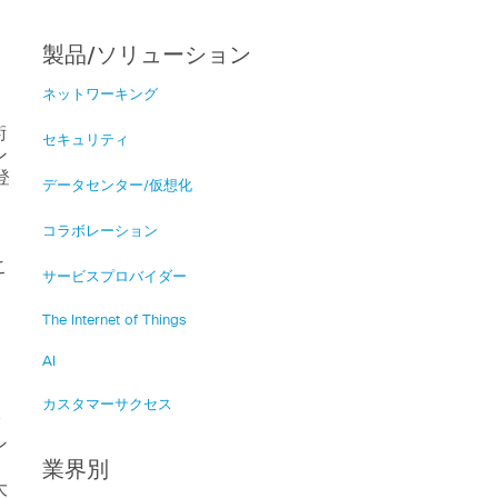
製品/ソリューション
ネットワーキング
術
セキュリティ
ン
登
データセンター/仮想化
コラボレーション
こ
サービスプロバイダー
。
The Internet of Things
、
AI
カスタマーサクセス
ク
ン
業界別
大