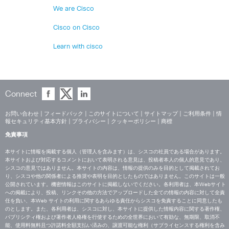
We are Cisco
Cisco on Cisco
Learn with cisco
Connect
お問い合わせ
|
フィードバック
|
このサイトについて
|
サイトマップ
|
ご利用条件
|
情
報セキュリティ基本方針
|
プライバシー
|
クッキーポリシー
|
商標
免責事項
本サイトに情報を掲載する個人（管理人を含みます）は、シスコの社員である場合があります。
本サイトおよび対応するコメントにおいて表明される意見は、投稿者本人の個人的意見であり、
シスコの意見ではありません。本サイトの内容は、情報の提供のみを目的として掲載されてお
り、シスコや他の関係者による推奨や表明を目的としたものではありません。このサイトは一般
公開されています。機密情報はこのサイトに掲載しないでください。各利用者は、本Webサイト
への掲載により、投稿、リンクその他の方法でアップロードした全ての情報の内容に対して全責
任を負い、本Web サイトの利用に関するあらゆる責任からシスコを免責することに同意したも
のとします。また、各利用者は、シスコに対し、本サイトに提供した情報内容に関する著作権、
パブリシティ権および著作者人格権を行使するための全世界において有効な、無期限、取消不
能、使用料無料且つ許諾料全額支払い済みの、譲渡可能な権利（サブライセンスする権利を含み