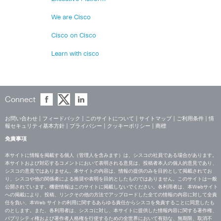
We are Cisco
Cisco on Cisco
Learn with cisco
Connect
お問い合わせ
|
フィードバック
|
このサイトについて
|
サイトマップ
|
ご利用条件
|
情
報セキュリティ基本方針
|
プライバシー
|
クッキーポリシー
|
商標
免責事項
本サイトに情報を掲載する個人（管理人を含みます）は、シスコの社員である場合があります。
本サイトおよび対応するコメントにおいて表明される意見は、投稿者本人の個人的意見であり、
シスコの意見ではありません。本サイトの内容は、情報の提供のみを目的として掲載されてお
り、シスコや他の関係者による推奨や表明を目的としたものではありません。このサイトは一般
公開されています。機密情報はこのサイトに掲載しないでください。各利用者は、本Webサイト
への掲載により、投稿、リンクその他の方法でアップロードした全ての情報の内容に対して全責
任を負い、本Web サイトの利用に関するあらゆる責任からシスコを免責することに同意したも
のとします。また、各利用者は、シスコに対し、本サイトに提供した情報内容に関する著作権、
パブリシティ権および著作者人格権を行使するための全世界において有効な、無期限、取消不