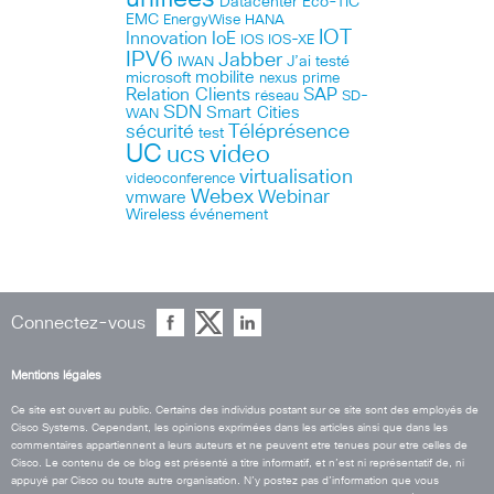
Datacenter
Eco-TIC
EMC
HANA
EnergyWise
IOT
Innovation
IoE
IOS
IOS-XE
IPV6
Jabber
J’ai testé
IWAN
microsoft
mobilite
nexus
prime
Relation Clients
SAP
réseau
SD-
SDN
Smart Cities
WAN
Téléprésence
sécurité
test
UC
ucs
video
virtualisation
videoconference
Webex
Webinar
vmware
Wireless
événement
Connectez-vous
Mentions légales
Ce site est ouvert au public. Certains des individus postant sur ce site sont des employés de
Cisco Systems. Cependant, les opinions exprimées dans les articles ainsi que dans les
commentaires appartiennent a leurs auteurs et ne peuvent etre tenues pour etre celles de
Cisco. Le contenu de ce blog est présenté a titre informatif, et n’est ni représentatif de, ni
appuyé par Cisco ou toute autre organisation. N’y postez pas d’information que vous