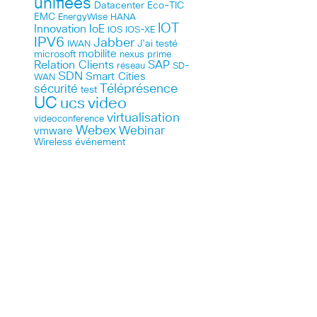
unifiées
Datacenter
Eco-TIC
EMC
HANA
EnergyWise
IOT
Innovation
IoE
IOS
IOS-XE
IPV6
Jabber
J’ai testé
IWAN
microsoft
mobilite
nexus
prime
Relation Clients
SAP
réseau
SD-
SDN
Smart Cities
WAN
Téléprésence
sécurité
test
UC
ucs
video
virtualisation
videoconference
Webex
Webinar
vmware
Wireless
événement