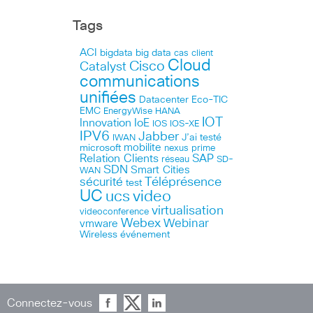
Tags
ACI
bigdata
big data
cas client
Cloud
Cisco
Catalyst
communications
unifiées
Datacenter
Eco-TIC
EMC
HANA
EnergyWise
IOT
Innovation
IoE
IOS
IOS-XE
IPV6
Jabber
J’ai testé
IWAN
microsoft
mobilite
nexus
prime
Relation Clients
SAP
réseau
SD-
SDN
Smart Cities
WAN
Téléprésence
sécurité
test
UC
ucs
video
virtualisation
videoconference
Webex
Webinar
vmware
Wireless
événement
Connectez-vous