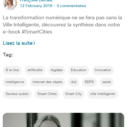
Françoise Derolez
12 February 2018 -
0 commentaires
La transformation numérique ne se fera pas sans la
Ville Intelligente, découvrez la synthèse dans notre
e-book #SmartCities
Lisez la suite
Tag:
À la Une
artificielle
bigdata
Education
Innovation
intelligence
internet des objets
r&d
RDPD
santé
Secteur public
Smart Cities
Smart City
ville intelligente