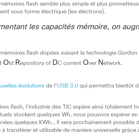
s mémoires flash semble plus simple et plus prometteus
ment sous forme électrique (les électrons).
mentant les capacités mémoire, on augme
s mémoires flash dopées suivant la technologie Gord
O
R
D
O
N
d
ld
epository of
C current
ver
etwork.
uvelles évolutions
de l’
USB 3.0
qui permettra bientôt d
es flash, l’industrie des TIC espère ainsi totalement 
ctuels stockent quelques Wh, nous pouvons espérer en d
années quelques KWh… Il sera prochainement possible 
à transférer et utilisable de manière universelle grâce 