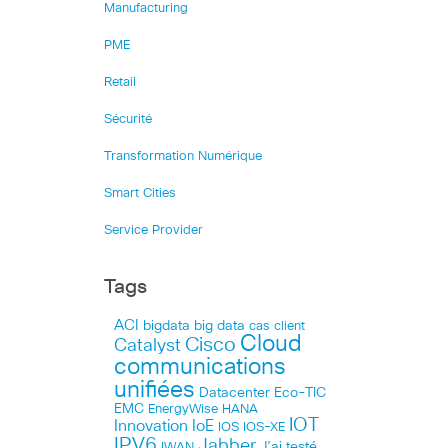
Manufacturing
PME
Retail
Sécurité
Transformation Numérique
Smart Cities
Service Provider
Tags
ACI
bigdata
big data
cas client
Cloud
Cisco
Catalyst
communications
unifiées
Datacenter
Eco-TIC
EMC
HANA
EnergyWise
IOT
Innovation
IoE
IOS
IOS-XE
IPV6
Jabber
J’ai testé
IWAN