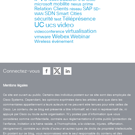
microsoft
mobilite
nexus
prime
Relation Clients
SAP
réseau
SD-
SDN
Smart Cities
WAN
Téléprésence
sécurité
test
UC
ucs
video
virtualisation
videoconference
Webex
Webinar
vmware
Wireless
événement
Connectez-vous
Mentions légales
Ce site est ouvert au public. Certains des individus postant sur ce site sont des employés de
Cisco Systems. Cependant, les opinions exprimées dans les articles ainsi que dans les
commentaires appartiennent a leurs auteurs et ne peuvent etre tenues pour etre celles de
Cisco. Le contenu de ce blog est présenté a titre informatif, et n’est ni représentatif de, ni
appuyé par Cisco ou toute autre organisation. N’y postez pas d’information que vous
considérez comme confidentielle, contraire aux réglementations d’ordre public (protection de
l’enfance, incitation a la haine raciale, a l’homophobie, a la violence, injures, diffamation,
dénigrement), contraire aux droits d’auteur et autres types de droits de propriété intellectuelle.
En postant sur ce blog, vous reconnaissez etre le seul responsable du contenu et des