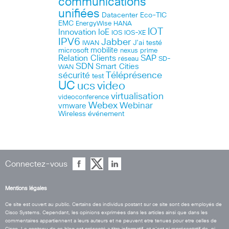
communications
unifiées
Datacenter
Eco-TIC
EMC
HANA
EnergyWise
IOT
Innovation
IoE
IOS
IOS-XE
IPV6
Jabber
J’ai testé
IWAN
microsoft
mobilite
nexus
prime
Relation Clients
SAP
réseau
SD-
SDN
Smart Cities
WAN
Téléprésence
sécurité
test
UC
ucs
video
virtualisation
videoconference
Webex
Webinar
vmware
Wireless
événement
Connectez-vous
Mentions légales
Ce site est ouvert au public. Certains des individus postant sur ce site sont des employés de
Cisco Systems. Cependant, les opinions exprimées dans les articles ainsi que dans les
commentaires appartiennent a leurs auteurs et ne peuvent etre tenues pour etre celles de
Cisco. Le contenu de ce blog est présenté a titre informatif, et n’est ni représentatif de, ni