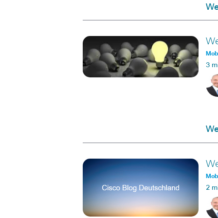
Wei
We
Mobi
3 m
Wei
We
Mobi
2 m