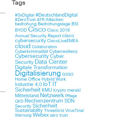
Tags
#DeutschlandDigital
#3xDigital
Attacken
#ZeroTrust
ATR
bedrohung
Bedrohungslage
BSI
Cisco
BYOD
Cisco 2018
cisco
Annual Security Report
cybersecurity
CiscoLiveEMEA
cloud
Collaboration
Cyberkriminalität
Cyberresilienz
Cybersecurity
Cyber
Data Center
Security
Digitale Transformation
Digitalisierung
GSSO
Home Office
Hybrid Work
IoT
IT
Industrie 4.0
Sicherheit
KMU
meraki
Krypto
Netzwerk
Mittelstand
Pflege
Rechenzentrum
SDN
QKD
Sicherheit
Security
Sustainability
ThreatGrid
VirusTotal
Webex
Warnung
zero trust