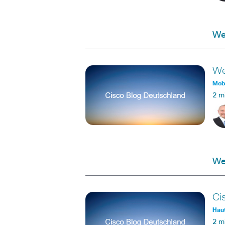
Wei
We
Mobi
2 m
Wei
Ci
Haut
2 m