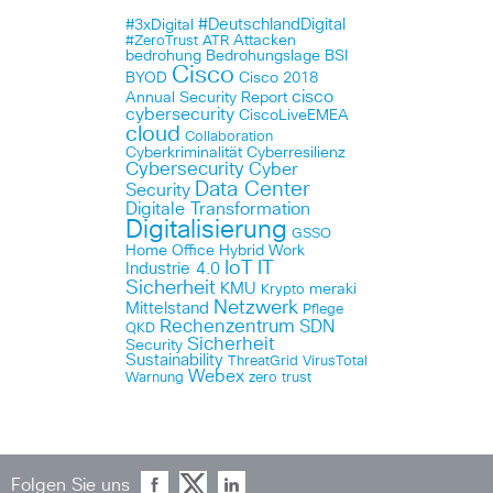
#DeutschlandDigital
#3xDigital
Attacken
#ZeroTrust
ATR
bedrohung
Bedrohungslage
BSI
Cisco
BYOD
Cisco 2018
cisco
Annual Security Report
cybersecurity
CiscoLiveEMEA
cloud
Collaboration
Cyberkriminalität
Cyberresilienz
Cybersecurity
Cyber
Data Center
Security
Digitale Transformation
Digitalisierung
GSSO
Home Office
Hybrid Work
IoT
IT
Industrie 4.0
Sicherheit
KMU
meraki
Krypto
Netzwerk
Mittelstand
Pflege
Rechenzentrum
SDN
QKD
Sicherheit
Security
Sustainability
ThreatGrid
VirusTotal
Webex
Warnung
zero trust
Folgen Sie uns