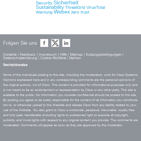
Sicherheit
Security
Sustainability
ThreatGrid
VirusTotal
Webex
Warnung
zero trust
Folgen Sie uns
Kontakte
|
Feedback
|
Impressum
|
Hilfe
|
Sitemap
|
Nutzungsbedingungen
|
Datenschutzerklärung
|
Cookie-Richtlinie
|
Marken
Rechtshinweise
Some of the individuals posting to this site, including the moderators, work for Cisco Systems.
Opinions expressed here and in any corresponding comments are the personal opinions of
the original authors, not of Cisco. The content is provided for informational purposes only and
is not meant to be an endorsement or representation by Cisco or any other party. This site is
available to the public. No information you consider confidential should be posted to this site.
By posting you agree to be solely responsible for the content of all information you contribute,
link to, or otherwise upload to the Website and release Cisco from any liability related to your
use of the Website. You also grant to Cisco a worldwide, perpetual, irrevocable, royalty-free
and fully-paid, transferable (including rights to sublicense) right to exercise all copyright,
publicity, and moral rights with respect to any original content you provide. The comments are
moderated. Comments will appear as soon as they are approved by the moderator.