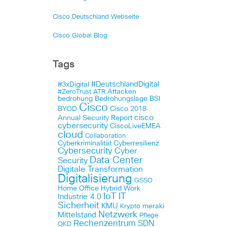
Cisco Deutschland Webseite
Cisco Global Blog
Tags
#DeutschlandDigital
#3xDigital
Attacken
#ZeroTrust
ATR
bedrohung
Bedrohungslage
BSI
Cisco
BYOD
Cisco 2018
cisco
Annual Security Report
cybersecurity
CiscoLiveEMEA
cloud
Collaboration
Cyberkriminalität
Cyberresilienz
Cybersecurity
Cyber
Data Center
Security
Digitale Transformation
Digitalisierung
GSSO
Home Office
Hybrid Work
IoT
IT
Industrie 4.0
Sicherheit
KMU
meraki
Krypto
Netzwerk
Mittelstand
Pflege
Rechenzentrum
SDN
QKD