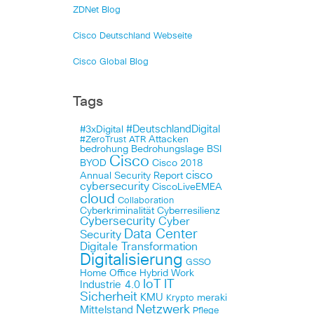
ZDNet Blog
Cisco Deutschland Webseite
Cisco Global Blog
Tags
#DeutschlandDigital
#3xDigital
Attacken
#ZeroTrust
ATR
bedrohung
Bedrohungslage
BSI
Cisco
BYOD
Cisco 2018
cisco
Annual Security Report
cybersecurity
CiscoLiveEMEA
cloud
Collaboration
Cyberkriminalität
Cyberresilienz
Cybersecurity
Cyber
Data Center
Security
Digitale Transformation
Digitalisierung
GSSO
Home Office
Hybrid Work
IoT
IT
Industrie 4.0
Sicherheit
KMU
meraki
Krypto
Netzwerk
Mittelstand
Pflege