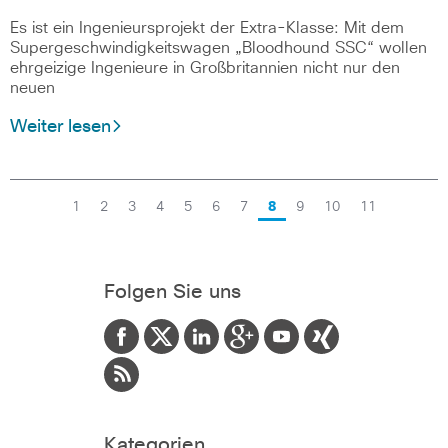
Es ist ein Ingenieursprojekt der Extra-Klasse: Mit dem
Supergeschwindigkeitswagen „Bloodhound SSC“ wollen
ehrgeizige Ingenieure in Großbritannien nicht nur den
neuen
Weiter lesen
1
2
3
4
5
6
7
8
9
10
11
Folgen Sie uns
Kategorien