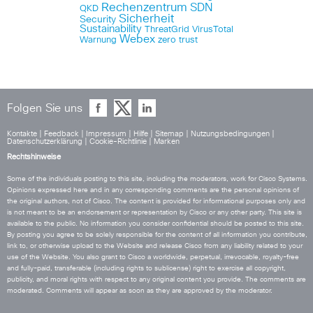
Rechenzentrum
SDN
QKD
Sicherheit
Security
Sustainability
ThreatGrid
VirusTotal
Webex
Warnung
zero trust
Folgen Sie uns
Kontakte
|
Feedback
|
Impressum
|
Hilfe
|
Sitemap
|
Nutzungsbedingungen
|
Datenschutzerklärung
|
Cookie-Richtlinie
|
Marken
Rechtshinweise
Some of the individuals posting to this site, including the moderators, work for Cisco Systems.
Opinions expressed here and in any corresponding comments are the personal opinions of
the original authors, not of Cisco. The content is provided for informational purposes only and
is not meant to be an endorsement or representation by Cisco or any other party. This site is
available to the public. No information you consider confidential should be posted to this site.
By posting you agree to be solely responsible for the content of all information you contribute,
link to, or otherwise upload to the Website and release Cisco from any liability related to your
use of the Website. You also grant to Cisco a worldwide, perpetual, irrevocable, royalty-free
and fully-paid, transferable (including rights to sublicense) right to exercise all copyright,
publicity, and moral rights with respect to any original content you provide. The comments are
moderated. Comments will appear as soon as they are approved by the moderator.