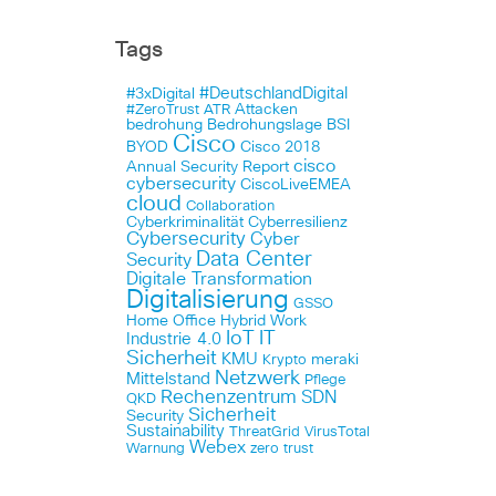
Tags
#DeutschlandDigital
#3xDigital
Attacken
#ZeroTrust
ATR
bedrohung
Bedrohungslage
BSI
Cisco
BYOD
Cisco 2018
cisco
Annual Security Report
cybersecurity
CiscoLiveEMEA
cloud
Collaboration
Cyberkriminalität
Cyberresilienz
Cybersecurity
Cyber
Data Center
Security
Digitale Transformation
Digitalisierung
GSSO
Home Office
Hybrid Work
IoT
IT
Industrie 4.0
Sicherheit
KMU
meraki
Krypto
Netzwerk
Mittelstand
Pflege
Rechenzentrum
SDN
QKD
Sicherheit
Security
Sustainability
ThreatGrid
VirusTotal
Webex
Warnung
zero trust