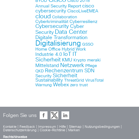
BYOD
Cisco 2018
cisco
Annual Security Report
cybersecurity
CiscoLiveEMEA
cloud
Collaboration
Cyberkriminalität
Cyberresilienz
Cybersecurity
Cyber
Data Center
Security
Digitale Transformation
Digitalisierung
GSSO
Home Office
Hybrid Work
IoT
IT
Industrie 4.0
Sicherheit
KMU
meraki
Krypto
Netzwerk
Mittelstand
Pflege
Rechenzentrum
SDN
QKD
Sicherheit
Security
Sustainability
ThreatGrid
VirusTotal
Webex
Warnung
zero trust
Folgen Sie uns
Kontakte
|
Feedback
|
Impressum
|
Hilfe
|
Sitemap
|
Nutzungsbedingungen
|
Datenschutzerklärung
|
Cookie-Richtlinie
|
Marken
Rechtshinweise