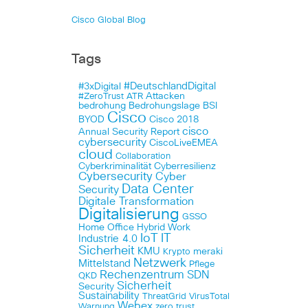
Cisco Global Blog
Tags
#DeutschlandDigital
#3xDigital
Attacken
#ZeroTrust
ATR
bedrohung
Bedrohungslage
BSI
Cisco
BYOD
Cisco 2018
cisco
Annual Security Report
cybersecurity
CiscoLiveEMEA
cloud
Collaboration
Cyberkriminalität
Cyberresilienz
Cybersecurity
Cyber
Data Center
Security
Digitale Transformation
Digitalisierung
GSSO
Home Office
Hybrid Work
IoT
IT
Industrie 4.0
Sicherheit
KMU
meraki
Krypto
Netzwerk
Mittelstand
Pflege
Rechenzentrum
SDN
QKD
Sicherheit
Security
Sustainability
ThreatGrid
VirusTotal
Webex
Warnung
zero trust