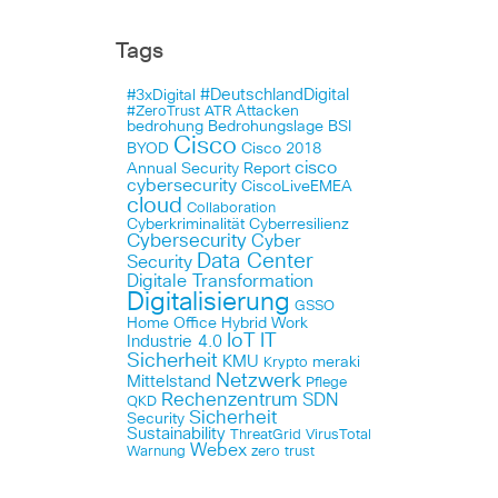
Tags
#DeutschlandDigital
#3xDigital
Attacken
#ZeroTrust
ATR
bedrohung
Bedrohungslage
BSI
Cisco
BYOD
Cisco 2018
cisco
Annual Security Report
cybersecurity
CiscoLiveEMEA
cloud
Collaboration
Cyberkriminalität
Cyberresilienz
Cybersecurity
Cyber
Data Center
Security
Digitale Transformation
Digitalisierung
GSSO
Home Office
Hybrid Work
IoT
IT
Industrie 4.0
Sicherheit
KMU
meraki
Krypto
Netzwerk
Mittelstand
Pflege
Rechenzentrum
SDN
QKD
Sicherheit
Security
Sustainability
ThreatGrid
VirusTotal
Webex
Warnung
zero trust